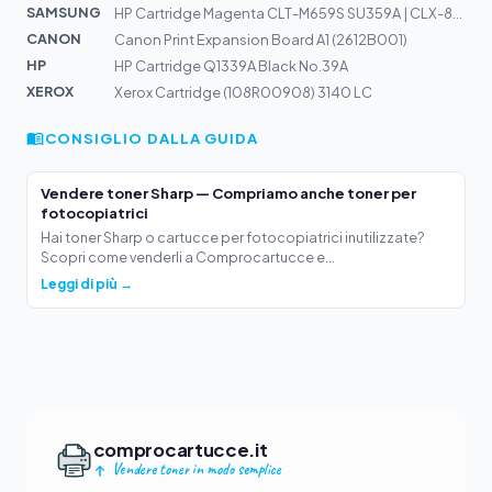
SAMSUNG
HP Cartridge Magenta CLT-M659S SU359A | CLX-8640ND, 865...
CANON
Canon Print Expansion Board A1 (2612B001)
HP
HP Cartridge Q1339A Black No.39A
XEROX
Xerox Cartridge (108R00908) 3140 LC
CONSIGLIO DALLA GUIDA
Vendere toner Sharp — Compriamo anche toner per
fotocopiatrici
Hai toner Sharp o cartucce per fotocopiatrici inutilizzate?
Scopri come venderli a Comprocartucce e...
Leggi di più →
comprocartucce.it
Vendere toner in modo semplice