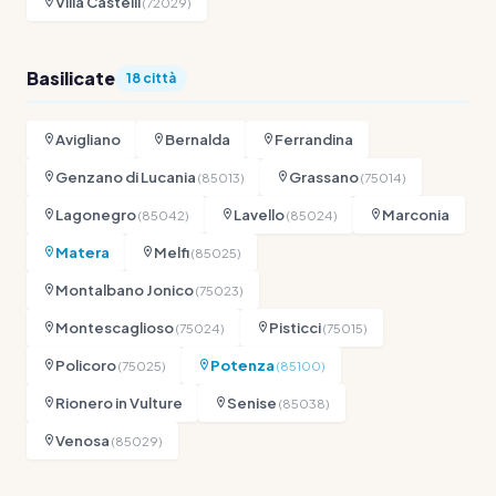
Villa Castelli
(72029)
Basilicate
18 città
Avigliano
Bernalda
Ferrandina
Genzano di Lucania
Grassano
(85013)
(75014)
Lagonegro
Lavello
Marconia
(85042)
(85024)
Matera
Melfi
(85025)
Montalbano Jonico
(75023)
Montescaglioso
Pisticci
(75024)
(75015)
Policoro
Potenza
(75025)
(85100)
Rionero in Vulture
Senise
(85038)
Venosa
(85029)