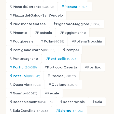
Piano di Sorrento
Pianura
(80063)
(80126)
Piazza del Galdo-Sant'Angelo
Piedimonte Matese
Pignataro Maggiore
(81052)
Pimonte
Piscinola
Poggiomarino
Poggioreale
Polla
Pollena Trocchia
(84035)
Pomigliano d'Arco
Pompei
(80038)
Pontecagnano
Ponticelli
(40026)
Portici
Portico di Caserta
Posillipo
(80055)
Pozzuoli
Procida
(80078)
(80079)
Quadrivio
Qualiano
(84022)
(80019)
Quarto
Recale
(80010)
Roccapiemonte
Roccarainola
Sala
(84086)
Sala Consilina
Salerno
(84036)
(84100)