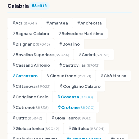
Calabria
58 città
Acri
Amantea
Andreotta
(87041)
Bagnara Calabra
Belvedere Marittimo
Bisignano
Bovalino
(87043)
Bovalino Superiore
Cariati
(89034)
(87062)
Cassano All'Ionio
Castrovillari
(87012)
Catanzaro
Cinquefrondi
Cirò Marina
(89021)
Cittanova
Corigliano Calabro
(89022)
Corigliano Scalo
Cosenza
(87100)
Cotronei
Crotone
(88836)
(88900)
Cutro
Gioia Tauro
(88842)
(89013)
Gioiosa Ionica
Girifalco
(89042)
(88024)
Isola di Capo Rizzuto
Lamezia Terme
Locri