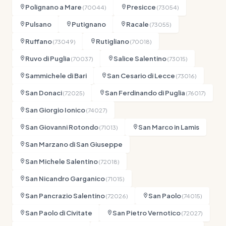
Polignano a Mare
Presicce
(70044)
(73054)
Pulsano
Putignano
Racale
(73055)
Ruffano
Rutigliano
(73049)
(70018)
Ruvo di Puglia
Salice Salentino
(70037)
(73015)
Sammichele di Bari
San Cesario di Lecce
(73016)
San Donaci
San Ferdinando di Puglia
(72025)
(76017)
San Giorgio Ionico
(74027)
San Giovanni Rotondo
San Marco in Lamis
(71013)
San Marzano di San Giuseppe
San Michele Salentino
(72018)
San Nicandro Garganico
(71015)
San Pancrazio Salentino
San Paolo
(72026)
(74015)
San Paolo di Civitate
San Pietro Vernotico
(72027)