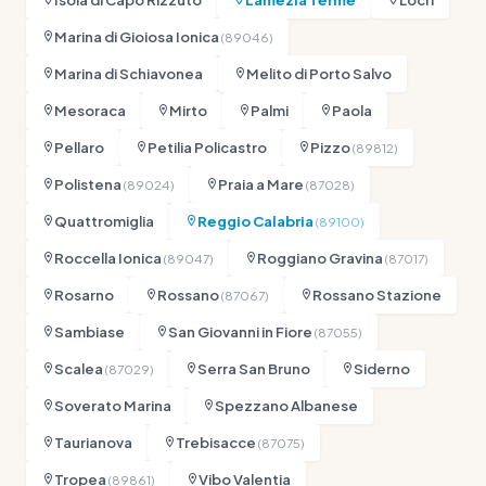
Marina di Gioiosa Ionica
(89046)
Marina di Schiavonea
Melito di Porto Salvo
Mesoraca
Mirto
Palmi
Paola
Pellaro
Petilia Policastro
Pizzo
(89812)
Polistena
Praia a Mare
(89024)
(87028)
Quattromiglia
Reggio Calabria
(89100)
Roccella Ionica
Roggiano Gravina
(89047)
(87017)
Rosarno
Rossano
Rossano Stazione
(87067)
Sambiase
San Giovanni in Fiore
(87055)
Scalea
Serra San Bruno
Siderno
(87029)
Soverato Marina
Spezzano Albanese
Taurianova
Trebisacce
(87075)
Tropea
Vibo Valentia
(89861)