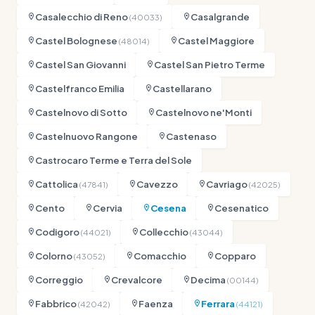
Casalecchio di Reno
Casalgrande
(40033)
Castel Bolognese
Castel Maggiore
(48014)
Castel San Giovanni
Castel San Pietro Terme
Castelfranco Emilia
Castellarano
Castelnovo di Sotto
Castelnovo ne'Monti
Castelnuovo Rangone
Castenaso
Castrocaro Terme e Terra del Sole
Cattolica
Cavezzo
Cavriago
(47841)
(42025)
Cento
Cervia
Cesena
Cesenatico
Codigoro
Collecchio
(44021)
(43044)
Colorno
Comacchio
Copparo
(43052)
Correggio
Crevalcore
Decima
(00144)
Fabbrico
Faenza
Ferrara
(42042)
(44121)