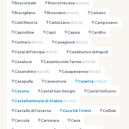
Boscoreale
Boscotrecase
(80042)
Bracigliano
Brusciano
Caivano
(80031)
Calvi Risorta
Calvizzano
Camposano
(80012)
Capodrise
Capri
Capua
Cardito
Carinaro
Casagiove
(81032)
(81022)
Casal di Principe
Casalnuovo di Napoli
(81033)
Casaluce
Casamicciola Terme
(80074)
Casandrino
Casapesenna
(80025)
(81030)
Casapulla
Casavatore
Caserta
(23868)
Casoria
Castel San Giorgio
Castel Volturno
Castellammare di Stabia
(80053)
Castello di Cisterna
Cava Dè Tirreni
Cellole
Cercola
Cervinara
Cesa