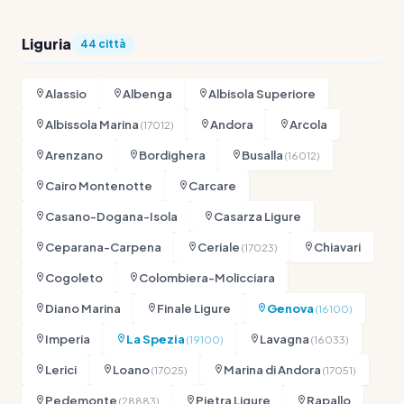
Liguria
44 città
Alassio
Albenga
Albisola Superiore
Albissola Marina
Andora
Arcola
(17012)
Arenzano
Bordighera
Busalla
(16012)
Cairo Montenotte
Carcare
Casano-Dogana-Isola
Casarza Ligure
Ceparana-Carpena
Ceriale
Chiavari
(17023)
Cogoleto
Colombiera-Molicciara
Diano Marina
Finale Ligure
Genova
(16100)
Imperia
La Spezia
Lavagna
(19100)
(16033)
Lerici
Loano
Marina di Andora
(17025)
(17051)
Pedemonte
Pietra Ligure
Rapallo
(28883)