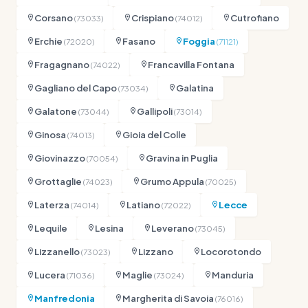
Corsano
Crispiano
Cutrofiano
(73033)
(74012)
Erchie
Fasano
Foggia
(72020)
(71121)
Fragagnano
Francavilla Fontana
(74022)
Gagliano del Capo
Galatina
(73034)
Galatone
Gallipoli
(73044)
(73014)
Ginosa
Gioia del Colle
(74013)
Giovinazzo
Gravina in Puglia
(70054)
Grottaglie
Grumo Appula
(74023)
(70025)
Laterza
Latiano
Lecce
(74014)
(72022)
Lequile
Lesina
Leverano
(73045)
Lizzanello
Lizzano
Locorotondo
(73023)
Lucera
Maglie
Manduria
(71036)
(73024)
Manfredonia
Margherita di Savoia
(76016)