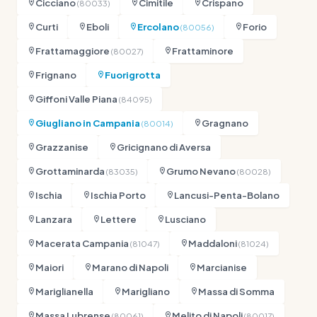
Cicciano
Cimitile
Crispano
(80033)
Curti
Eboli
Ercolano
Forio
(80056)
Frattamaggiore
Frattaminore
(80027)
Frignano
Fuorigrotta
Giffoni Valle Piana
(84095)
Giugliano in Campania
Gragnano
(80014)
Grazzanise
Gricignano di Aversa
Grottaminarda
Grumo Nevano
(83035)
(80028)
Ischia
Ischia Porto
Lancusi-Penta-Bolano
Lanzara
Lettere
Lusciano
Macerata Campania
Maddaloni
(81047)
(81024)
Maiori
Marano di Napoli
Marcianise
Mariglianella
Marigliano
Massa di Somma
Massa Lubrense
Melito di Napoli
(80061)
(80017)