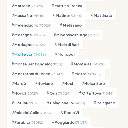
Martano
Martina Franca
(73025)
Massafra
Matino
Mattinata
(74016)
(73046)
Melendugno
Melissano
(73026)
Mesagne
Minervino Murge
(72023)
(76013)
Modugno
Mola di Bari
(70026)
Molfetta
Monopoli
(70056)
Monte Sant'Angelo
Monteiasi
(71037)
(74020)
Monteroni di Lecce
Mottola
(73047)
(74017)
Nardò
Neviano
Noci
Noicattaro
Novoli
Oria
Orta Nova
(50127)
(72024)
(71045)
Ostuni
Palagianello
Palagiano
(72017)
(74018)
Palo del Colle
Paolo VI
(70027)
Parabita
Poggiardo
(73052)
(73037)