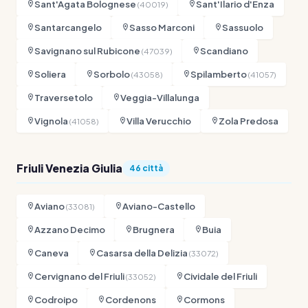
Sant'Agata Bolognese
Sant'Ilario d'Enza
(40019)
Santarcangelo
Sasso Marconi
Sassuolo
Savignano sul Rubicone
Scandiano
(47039)
Soliera
Sorbolo
Spilamberto
(43058)
(41057)
Traversetolo
Veggia-Villalunga
Vignola
Villa Verucchio
Zola Predosa
(41058)
Friuli Venezia Giulia
46 città
Aviano
Aviano-Castello
(33081)
Azzano Decimo
Brugnera
Buia
Caneva
Casarsa della Delizia
(33072)
Cervignano del Friuli
Cividale del Friuli
(33052)
Codroipo
Cordenons
Cormons