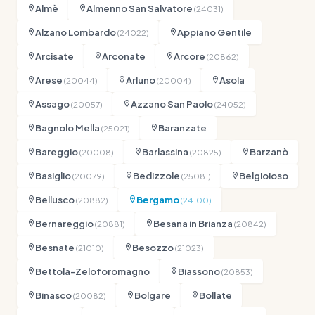
Almè
Almenno San Salvatore
(24031)
Alzano Lombardo
Appiano Gentile
(24022)
Arcisate
Arconate
Arcore
(20862)
Arese
Arluno
Asola
(20044)
(20004)
Assago
Azzano San Paolo
(20057)
(24052)
Bagnolo Mella
Baranzate
(25021)
Bareggio
Barlassina
Barzanò
(20008)
(20825)
Basiglio
Bedizzole
Belgioioso
(20079)
(25081)
Bellusco
Bergamo
(20882)
(24100)
Bernareggio
Besana in Brianza
(20881)
(20842)
Besnate
Besozzo
(21010)
(21023)
Bettola-Zeloforomagno
Biassono
(20853)
Binasco
Bolgare
Bollate
(20082)