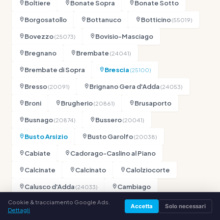
Boltiere
Bonate Sopra
Bonate Sotto
Borgosatollo
Bottanuco
Botticino
(55019)
Bovezzo
Bovisio-Masciago
(25073)
Bregnano
Brembate
(24041)
Brembate di Sopra
Brescia
(25100)
Bresso
Brignano Gera d'Adda
(20091)
(24053)
Broni
Brugherio
Brusaporto
(20861)
Busnago
Bussero
(20874)
(20041)
Busto Arsizio
Busto Garolfo
(20038)
Cabiate
Cadorago-Caslino al Piano
Calcinate
Calcinato
Calolziocorte
Calusco d'Adda
Cambiago
(24033)
Cookie & tracciamento Google Ads.
Canegrate
Cantù
Canzo
(20039)
(22035)
Accetta
Solo necessari
Dettagli
Capiago-Intimiano-Olmeda
Caponago