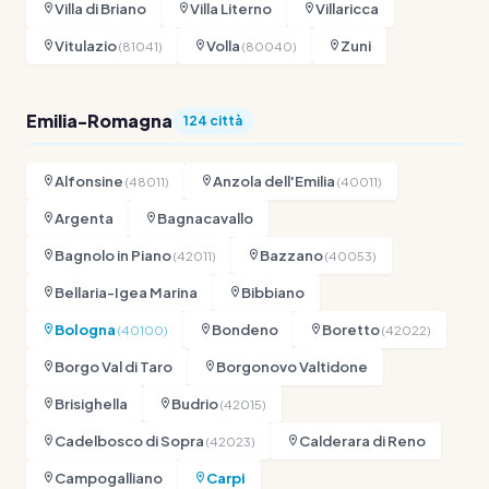
Villa di Briano
Villa Literno
Villaricca
Vitulazio
Volla
Zuni
(81041)
(80040)
Emilia-Romagna
124 città
Alfonsine
Anzola dell'Emilia
(48011)
(40011)
Argenta
Bagnacavallo
Bagnolo in Piano
Bazzano
(42011)
(40053)
Bellaria-Igea Marina
Bibbiano
Bologna
Bondeno
Boretto
(40100)
(42022)
Borgo Val di Taro
Borgonovo Valtidone
Brisighella
Budrio
(42015)
Cadelbosco di Sopra
Calderara di Reno
(42023)
Campogalliano
Carpi