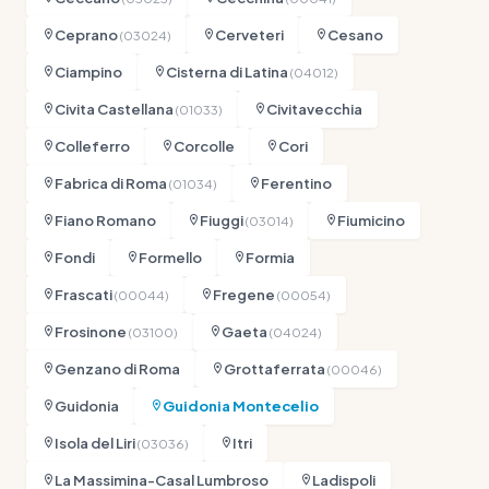
Ceprano
Cerveteri
Cesano
(03024)
Ciampino
Cisterna di Latina
(04012)
Civita Castellana
Civitavecchia
(01033)
Colleferro
Corcolle
Cori
Fabrica di Roma
Ferentino
(01034)
Fiano Romano
Fiuggi
Fiumicino
(03014)
Fondi
Formello
Formia
Frascati
Fregene
(00044)
(00054)
Frosinone
Gaeta
(03100)
(04024)
Genzano di Roma
Grottaferrata
(00046)
Guidonia
Guidonia Montecelio
Isola del Liri
Itri
(03036)
La Massimina-Casal Lumbroso
Ladispoli