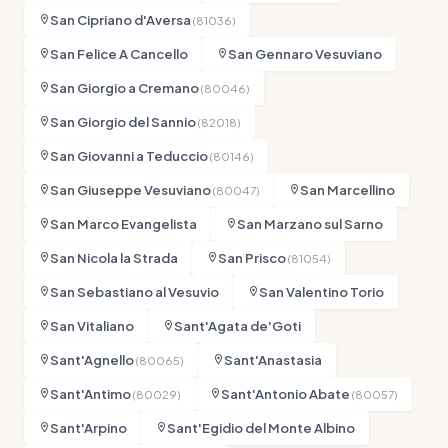
San Cipriano d'Aversa
(81036)
San Felice A Cancello
San Gennaro Vesuviano
San Giorgio a Cremano
(80046)
San Giorgio del Sannio
(82018)
San Giovanni a Teduccio
(80146)
San Giuseppe Vesuviano
San Marcellino
(80047)
San Marco Evangelista
San Marzano sul Sarno
San Nicola la Strada
San Prisco
(81054)
San Sebastiano al Vesuvio
San Valentino Torio
San Vitaliano
Sant'Agata de'Goti
Sant'Agnello
Sant'Anastasia
(80065)
Sant'Antimo
Sant'Antonio Abate
(80029)
(80057)
Sant'Arpino
Sant'Egidio del Monte Albino