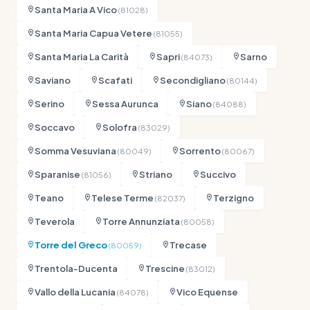
Santa Maria A Vico
(81028)
Santa Maria Capua Vetere
(81055)
Santa Maria La Carità
Sapri
Sarno
(84073)
Saviano
Scafati
Secondigliano
(80144)
Serino
Sessa Aurunca
Siano
(84088)
Soccavo
Solofra
(83029)
Somma Vesuviana
Sorrento
(80049)
(80067)
Sparanise
Striano
Succivo
(81056)
Teano
Telese Terme
Terzigno
(82037)
Teverola
Torre Annunziata
(80058)
Torre del Greco
Trecase
(80059)
Trentola-Ducenta
Trescine
(83012)
Vallo della Lucania
Vico Equense
(84078)