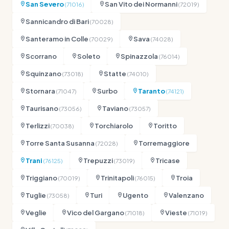
San Severo
San Vito dei Normanni
(71016)
(72019)
Sannicandro di Bari
(70028)
Santeramo in Colle
Sava
(70029)
(74028)
Scorrano
Soleto
Spinazzola
(76014)
Squinzano
Statte
(73018)
(74010)
Stornara
Surbo
Taranto
(71047)
(74121)
Taurisano
Taviano
(73056)
(73057)
Terlizzi
Torchiarolo
Toritto
(70038)
Torre Santa Susanna
Torremaggiore
(72028)
Trani
Trepuzzi
Tricase
(76125)
(73019)
Triggiano
Trinitapoli
Troia
(70019)
(76015)
Tuglie
Turi
Ugento
Valenzano
(73058)
Veglie
Vico del Gargano
Vieste
(71018)
(71019)