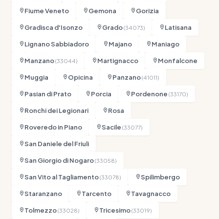
Fiume Veneto
Gemona
Gorizia
Gradisca d'Isonzo
Grado
Latisana
(34073)
Lignano Sabbiadoro
Majano
Maniago
Manzano
Martignacco
Monfalcone
(33044)
Muggia
Opicina
Panzano
(41011)
Pasian di Prato
Porcia
Pordenone
(33170)
Ronchi dei Legionari
Rosa
Roveredo in Piano
Sacile
(33077)
San Daniele del Friuli
San Giorgio di Nogaro
(33058)
San Vito al Tagliamento
Spilimbergo
(33078)
Staranzano
Tarcento
Tavagnacco
Tolmezzo
Tricesimo
(33028)
(33019)