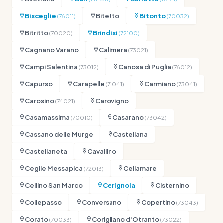
Bisceglie
Bitetto
Bitonto
(76011)
(70032)
Bitritto
Brindisi
(70020)
(72100)
Cagnano Varano
Calimera
(73021)
Campi Salentina
Canosa di Puglia
(73012)
(76012)
Capurso
Carapelle
Carmiano
(71041)
(73041)
Carosino
Carovigno
(74021)
Casamassima
Casarano
(70010)
(73042)
Cassano delle Murge
Castellana
Castellaneta
Cavallino
Ceglie Messapica
Cellamare
(72013)
Cellino San Marco
Cerignola
Cisternino
Collepasso
Conversano
Copertino
(73043)
Corato
Corigliano d'Otranto
(70033)
(73022)