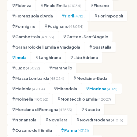
Fidenza
Finale Emilia
Fiorano
(41034)
Fiorenzuola d'Arda
Forlì
Forlimpopoli
(47121)
Formigine
Fusignano
(48034)
Gambettola
Gatteo-Sant'Angelo
(47035)
Granarolo dell'Emilia e Viadagola
Guastalla
Imola
Langhirano
Lido Adriano
Lugo
Maranello
(48022)
Massa Lombarda
Medicina-Buda
(48024)
Meldola
Mirandola
Modena
(47014)
(41121)
Molinella
Montecchio Emilia
(40062)
(42027)
Morciano di Romagna
Noceto
(47833)
Nonantola
Novellara
Novi di Modena
(41016)
Ozzano dell'Emilia
Parma
(43121)