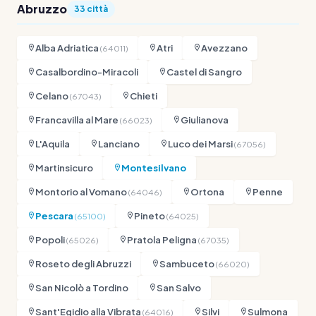
Abruzzo
33 città
Alba Adriatica
Atri
Avezzano
(64011)
Casalbordino-Miracoli
Castel di Sangro
Celano
Chieti
(67043)
Francavilla al Mare
Giulianova
(66023)
L'Aquila
Lanciano
Luco dei Marsi
(67056)
Martinsicuro
Montesilvano
Montorio al Vomano
Ortona
Penne
(64046)
Pescara
Pineto
(65100)
(64025)
Popoli
Pratola Peligna
(65026)
(67035)
Roseto degli Abruzzi
Sambuceto
(66020)
San Nicolò a Tordino
San Salvo
Sant'Egidio alla Vibrata
Silvi
Sulmona
(64016)