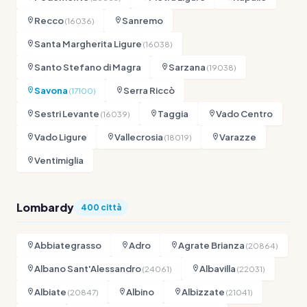
Recco
Sanremo
(16036)
Santa Margherita Ligure
(16038)
Santo Stefano di Magra
Sarzana
(19038)
Savona
Serra Riccò
(17100)
Sestri Levante
Taggia
Vado Centro
(16039)
Vado Ligure
Vallecrosia
Varazze
(18019)
Ventimiglia
Lombardy
400 città
Abbiategrasso
Adro
Agrate Brianza
(20864)
Albano Sant'Alessandro
Albavilla
(24061)
(22031)
Albiate
Albino
Albizzate
(20847)
(21041)