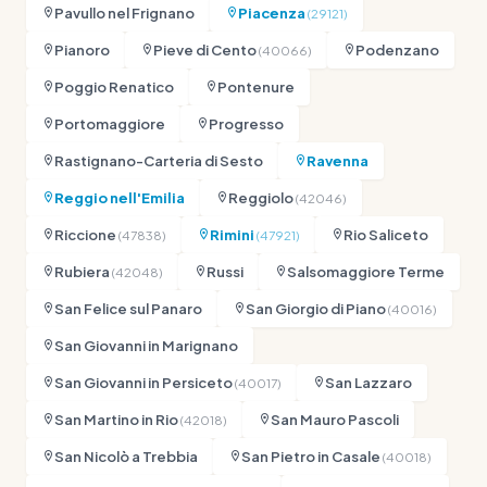
Pavullo nel Frignano
Piacenza
(29121)
Pianoro
Pieve di Cento
Podenzano
(40066)
Poggio Renatico
Pontenure
Portomaggiore
Progresso
Rastignano-Carteria di Sesto
Ravenna
Reggio nell'Emilia
Reggiolo
(42046)
Riccione
Rimini
Rio Saliceto
(47838)
(47921)
Rubiera
Russi
Salsomaggiore Terme
(42048)
San Felice sul Panaro
San Giorgio di Piano
(40016)
San Giovanni in Marignano
San Giovanni in Persiceto
San Lazzaro
(40017)
San Martino in Rio
San Mauro Pascoli
(42018)
San Nicolò a Trebbia
San Pietro in Casale
(40018)