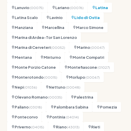
Lanuvio
Lariano
Latina
(00075)
(00076)
Latina Scalo
Lavinio
Lido di Ostia
Manziana
Marcellina
Marco Simone
Marina di Ardea-Tor San Lorenzo
Marina di Cerveteri
Marino
(00052)
(00047)
Mentana
Minturno
Monte Compatri
Monte Porzio Catone
Montefiascone
(01027)
Monterotondo
Morlupo
(00015)
(00067)
Nepi
Nettuno
(01036)
(00048)
Olevano Romano
Palestrina
(00035)
Paliano
Palombara Sabina
Pomezia
(03018)
Pontecorvo
Pontinia
(04014)
Priverno
Riano
Rieti
(04015)
(43013)