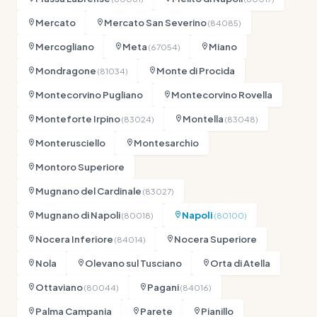
Mercato
Mercato San Severino
(84085)
Mercogliano
Meta
Miano
(67054)
Mondragone
Monte di Procida
(81034)
Montecorvino Pugliano
Montecorvino Rovella
Monteforte Irpino
Montella
(83024)
(83048)
Monterusciello
Montesarchio
Montoro Superiore
Mugnano del Cardinale
(83027)
Mugnano di Napoli
Napoli
(80018)
(80100)
Nocera Inferiore
Nocera Superiore
(84014)
Nola
Olevano sul Tusciano
Orta di Atella
Ottaviano
Pagani
(80044)
(84016)
Palma Campania
Parete
Pianillo