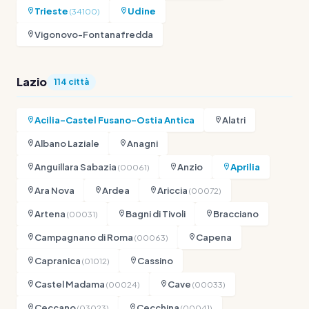
Trieste
Udine
(34100)
Vigonovo-Fontanafredda
Lazio
114 città
Acilia-Castel Fusano-Ostia Antica
Alatri
Albano Laziale
Anagni
Anguillara Sabazia
Anzio
Aprilia
(00061)
Ara Nova
Ardea
Ariccia
(00072)
Artena
Bagni di Tivoli
Bracciano
(00031)
Campagnano di Roma
Capena
(00063)
Capranica
Cassino
(01012)
Castel Madama
Cave
(00024)
(00033)
Ceccano
Cecchina
(03023)
(00041)