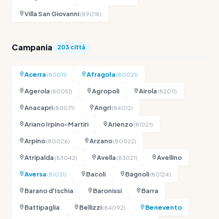
Villa San Giovanni
(89018)
Campania
203 città
Acerra
Afragola
(80011)
(80021)
Agerola
Agropoli
Airola
(80051)
(82011)
Anacapri
Angri
(80071)
(84012)
Ariano Irpino-Martiri
Arienzo
(81021)
Arpino
Arzano
(80026)
(80022)
Atripalda
Avella
Avellino
(83042)
(83021)
Aversa
Bacoli
Bagnoli
(81031)
(80124)
Barano d'Ischia
Baronissi
Barra
Battipaglia
Bellizzi
Benevento
(84092)