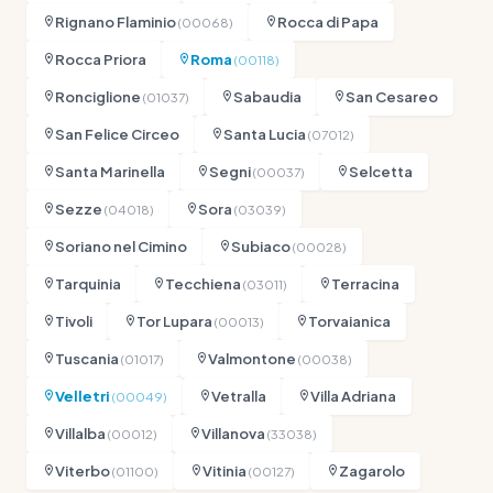
Rignano Flaminio
Rocca di Papa
(00068)
Rocca Priora
Roma
(00118)
Ronciglione
Sabaudia
San Cesareo
(01037)
San Felice Circeo
Santa Lucia
(07012)
Santa Marinella
Segni
Selcetta
(00037)
Sezze
Sora
(04018)
(03039)
Soriano nel Cimino
Subiaco
(00028)
Tarquinia
Tecchiena
Terracina
(03011)
Tivoli
Tor Lupara
Torvaianica
(00013)
Tuscania
Valmontone
(01017)
(00038)
Velletri
Vetralla
Villa Adriana
(00049)
Villalba
Villanova
(00012)
(33038)
Viterbo
Vitinia
Zagarolo
(01100)
(00127)