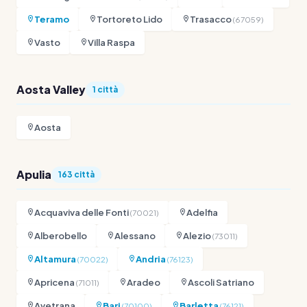
Teramo
Tortoreto Lido
Trasacco
(67059)
Vasto
Villa Raspa
Aosta Valley
1 città
Aosta
Apulia
163 città
Acquaviva delle Fonti
Adelfia
(70021)
Alberobello
Alessano
Alezio
(73011)
Altamura
Andria
(70022)
(76123)
Apricena
Aradeo
Ascoli Satriano
(71011)
Avetrana
Bari
Barletta
(70100)
(76121)