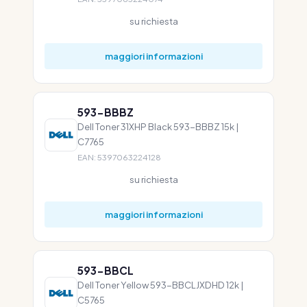
su richiesta
maggiori informazioni
593-BBBZ
Dell Toner 31XHP Black 593-BBBZ 15k |
C7765
EAN: 5397063224128
su richiesta
maggiori informazioni
593-BBCL
Dell Toner Yellow 593-BBCLJXDHD 12k |
C5765