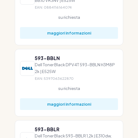
BBJU VR3NV | E525W
EAN: 0884116164074
su richiesta
maggiori informazioni
593-BBLN
Dell Toner Black DPV4T 593-BBLN H3M8P
2k | E525W
EAN: 5397063622870
su richiesta
maggiori informazioni
593-BBLR
Dell Toner Black 593-BBLR 1,2k | E310dw,