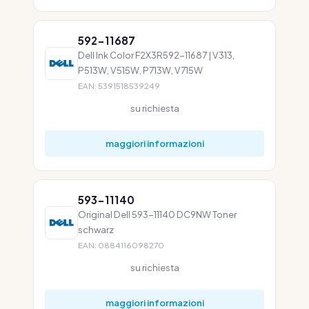
592-11687
Dell Ink Color F2X3R592-11687 | V313,
P513W, V515W, P713W, V715W
EAN: 5391518539249
su richiesta
maggiori informazioni
593-11140
Original Dell 593-11140 DC9NW Toner
schwarz
EAN: 0884116098270
su richiesta
maggiori informazioni