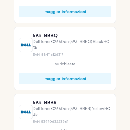
maggiori informazioni
593-BBBQ
Dell Toner C2660dn (593-BBBQ) Black HC
3k
EAN: 884116126317
su richiesta
maggiori informazioni
593-BBBR
Dell Toner C2660dn (593-BBBR) Yellow HC
4k
EAN: 5397063223961