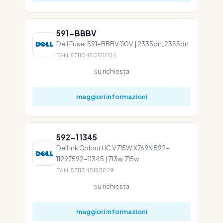
591-BBBV
Dell Fuser 591-BBBV 110V | 2335dn, 2355dn
EAN: 5711045055034
su richiesta
maggiori informazioni
592-11345
Dell Ink Colour HC V715W X769N 592-
11297592-11345 | 713w, 715w
EAN: 5711045183829
su richiesta
maggiori informazioni