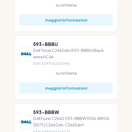
su richiesta
maggiori informazioni
593-BBBU
Dell Toner C2660dn (593-BBBU) Black
extra HC 6k
EAN: 5397063223992
su richiesta
maggiori informazioni
593-BBBW
Dell Fuser C2660 593-BBBW 100k J8R04,
12D71 | C2660dn, C2665dnf
EAN: 5397063224074