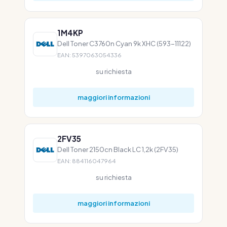
1M4KP
Dell Toner C3760n Cyan 9k XHC (593-11122)
EAN: 5397063054336
su richiesta
maggiori informazioni
2FV35
Dell Toner 2150cn Black LC 1,2k (2FV35)
EAN: 884116047964
su richiesta
maggiori informazioni