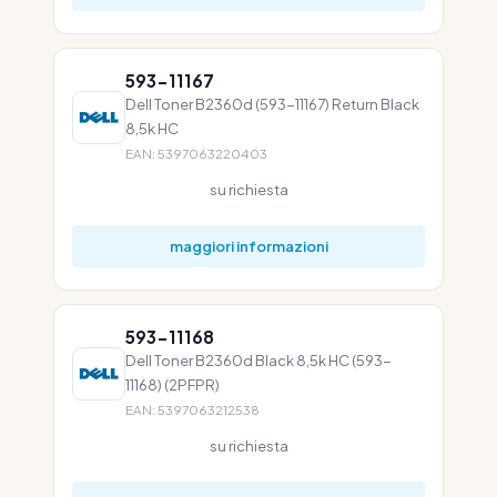
593-11167
Dell Toner B2360d (593-11167) Return Black
8,5k HC
EAN: 5397063220403
su richiesta
maggiori informazioni
593-11168
Dell Toner B2360d Black 8,5k HC (593-
11168) (2PFPR)
EAN: 5397063212538
su richiesta