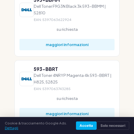
Dell Toner F9G3N Black 3k 593-BBMM |
S2810
EAN: 5397063622924
su richiesta
maggiori informazioni
593-BBRT
Dell Toner 4NRYP Magenta 4k 593-BBRT |
H825, S2825
EAN: 5397063743285
su richiesta
maggiori informazioni
Cookie & tracciamento Google Ads.
Accetta
Solo necessari
Dettagli