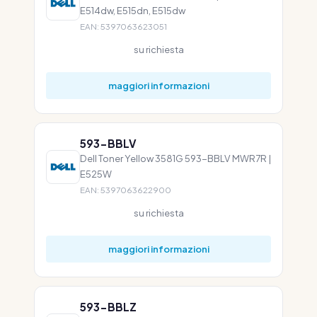
E514dw, E515dn, E515dw
EAN: 5397063623051
su richiesta
maggiori informazioni
593-BBLV
Dell Toner Yellow 3581G 593-BBLV MWR7R |
E525W
EAN: 5397063622900
su richiesta
maggiori informazioni
593-BBLZ