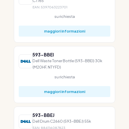
C7765
EAN: 5397063223701
su richiesta
maggiori informazioni
593-BBEI
Dell Waste Toner Bottle (593-BBEI) 30k
(M20HF, NTYFD)
su richiesta
maggiori informazioni
593-BBEJ
Dell Drum C2660 (593-BBEJ) 55k
EAN: 884116087823