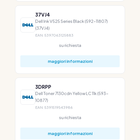
37VJ4
Dell Ink V525 Series Black (592-11807)
(37VJ4)
EAN: 5397063125883
su richiesta
maggiori informazioni
3DRPP
Dell Toner 7130cdn Yellow LC 11k (593-
10877)
EAN: 5391519543986
su richiesta
maggiori informazioni