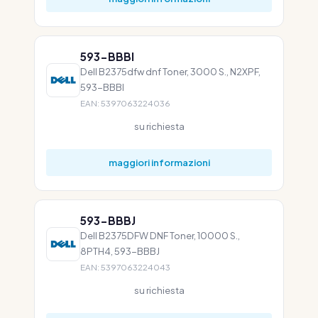
593-BBBI
Dell B2375dfw dnf Toner, 3000 S., N2XPF,
593-BBBI
EAN: 5397063224036
su richiesta
maggiori informazioni
593-BBBJ
Dell B2375DFW DNF Toner, 10000 S.,
8PTH4, 593-BBBJ
EAN: 5397063224043
su richiesta