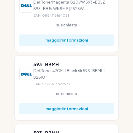
Dell Toner Magenta G20VW 593-BBLZ
593-BBJV WN8M9 | E525W
EAN: 0884116164081
su richiesta
maggiori informazioni
593-BBMH
Dell Toner 47GMH Black 6k 593-BBMH |
S2810
EAN: 5397063622931
su richiesta
maggiori informazioni
593-BBMM