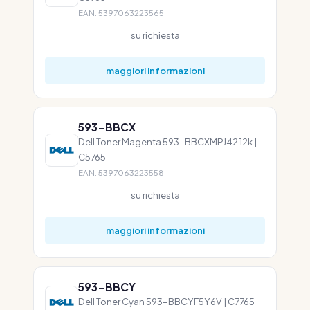
EAN: 5397063223565
su richiesta
maggiori informazioni
593-BBCX
Dell Toner Magenta 593-BBCXMPJ42 12k |
C5765
EAN: 5397063223558
su richiesta
maggiori informazioni
593-BBCY
Dell Toner Cyan 593-BBCYF5Y6V | C7765