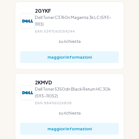
2GYKF
Dell Toner C3760n Magenta 3k LC (593-
11113)
EAN: 5397063054244
su richiesta
maggiori informazioni
2KMVD
Dell Toner 5350dn Black Return HC 30k
(593-11052)
EAN: 884116026808
su richiesta
maggiori informazioni