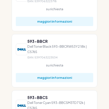
EAN: 5397063223718
su richiesta
maggiori informazioni
593-BBCR
Dell Toner Black 593-BBCRW53Y2 18k |
C5765
EAN: 5397063223534
su richiesta
maggiori informazioni
593-BBCS
Dell Toner Cyan 593-BBCSM3TD7 12k |
C5765