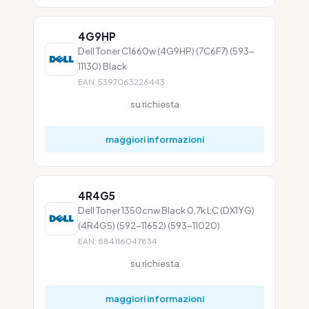
4G9HP
Dell Toner C1660w (4G9HP) (7C6F7) (593-
11130) Black
EAN: 5397063226443
su richiesta
maggiori informazioni
4R4G5
Dell Toner 1350cnw Black 0,7k LC (DX1YG)
(4R4G5) (592-11652) (593-11020)
EAN: 884116047834
su richiesta
maggiori informazioni