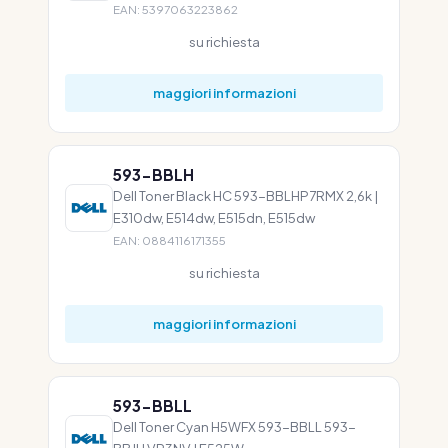
EAN: 5397063223862
su richiesta
maggiori informazioni
593-BBLH
Dell Toner Black HC 593-BBLHP7RMX 2,6k |
E310dw, E514dw, E515dn, E515dw
EAN: 0884116171355
su richiesta
maggiori informazioni
593-BBLL
Dell Toner Cyan H5WFX 593-BBLL 593-