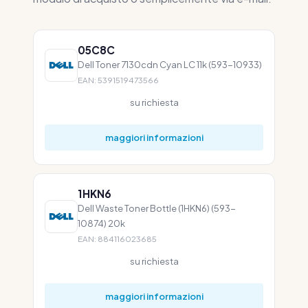
05C8C
Dell Toner 7130cdn Cyan LC 11k (593-10933)
EAN: 5391519473566
su richiesta
maggiori informazioni
1HKN6
Dell Waste Toner Bottle (1HKN6) (593-
10874) 20k
EAN: 884116023685
su richiesta
maggiori informazioni