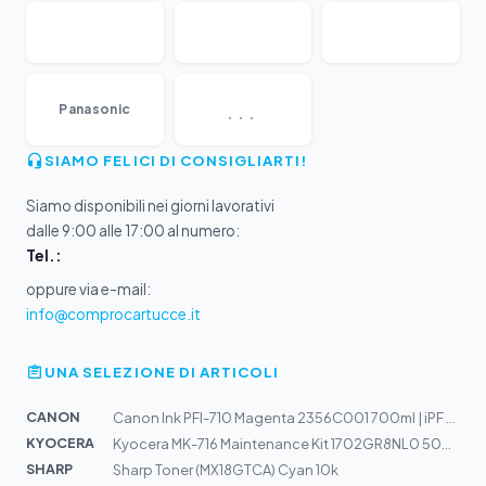
...
Panasonic
SIAMO FELICI DI CONSIGLIARTI!
Siamo disponibili nei giorni lavorativi
dalle 9:00 alle 17:00 al numero:
Tel.:
oppure via e-mail:
info@comprocartucce.it
UNA SELEZIONE DI ARTICOLI
CANON
Canon Ink PFI-710 Magenta 2356C001 700ml | iPF TX2000,...
KYOCERA
Kyocera MK-716 Maintenance Kit 1702GR8NL0 500k | KM 405...
SHARP
Sharp Toner (MX18GTCA) Cyan 10k