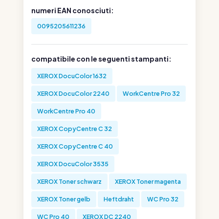
numeri EAN conosciuti:
0095205611236
compatibile con le seguenti stampanti:
XEROX DocuColor 1632
XEROX DocuColor 2240
WorkCentre Pro 32
WorkCentre Pro 40
XEROX CopyCentre C 32
XEROX CopyCentre C 40
XEROX DocuColor 3535
XEROX Toner schwarz
XEROX Toner magenta
XEROX Toner gelb
Heftdraht
WC Pro 32
WC Pro 40
XEROX DC 2240