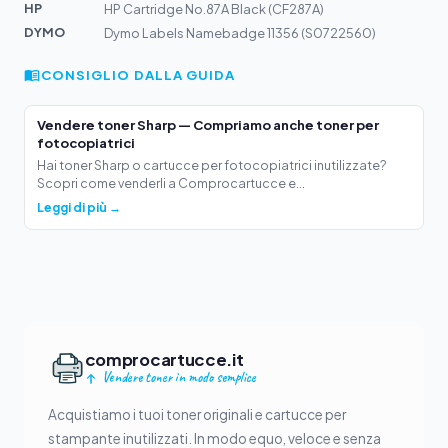
HP
HP Cartridge No.87A Black (CF287A)
DYMO
Dymo Labels Namebadge 11356 (S0722560)
CONSIGLIO DALLA GUIDA
Vendere toner Sharp — Compriamo anche toner per
fotocopiatrici
Hai toner Sharp o cartucce per fotocopiatrici inutilizzate?
Scopri come venderli a Comprocartucce e...
Leggi di più →
comprocartucce.it
Vendere toner in modo semplice
Acquistiamo i tuoi toner originali e cartucce per
stampante inutilizzati. In modo equo, veloce e senza