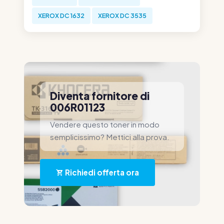
XEROX DC 1632
XEROX DC 3535
Diventa fornitore di
006R01123
Vendere questo toner in modo
semplicissimo? Mettici alla prova.
Richiedi offerta ora