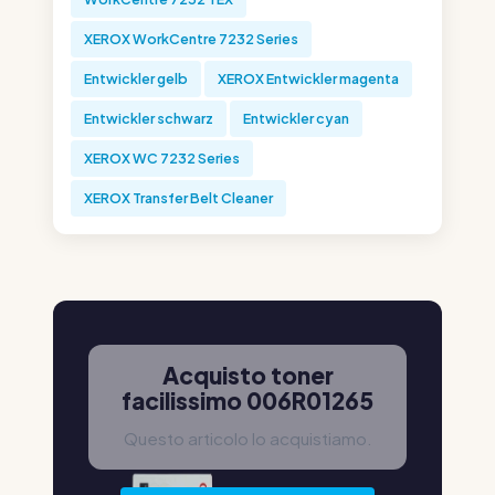
XEROX WorkCentre 7232 Series
Entwickler gelb
XEROX Entwickler magenta
Entwickler schwarz
Entwickler cyan
XEROX WC 7232 Series
XEROX Transfer Belt Cleaner
Acquisto toner
facilissimo 006R01265
Questo articolo lo acquistiamo.