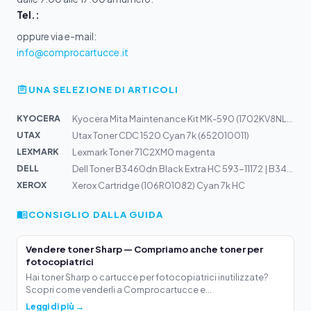
Tel.:
oppure via e-mail:
info@comprocartucce.it
UNA SELEZIONE DI ARTICOLI
KYOCERA
Kyocera Mita Maintenance Kit MK-590 (1702KV8NL0) 200k
UTAX
Utax Toner CDC 1520 Cyan 7k (652010011)
LEXMARK
Lexmark Toner 71C2XM0 magenta
DELL
Dell Toner B3460dn Black Extra HC 593-11172 | B3460dn
XEROX
Xerox Cartridge (106R01082) Cyan 7k HC
CONSIGLIO DALLA GUIDA
Vendere toner Sharp — Compriamo anche toner per
fotocopiatrici
Hai toner Sharp o cartucce per fotocopiatrici inutilizzate?
Scopri come venderli a Comprocartucce e...
Leggi di più →