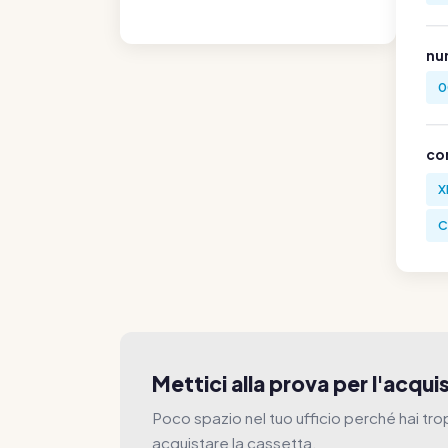
nu
0
co
X
C
Mettici alla prova per l'acqu
Poco spazio nel tuo ufficio perché hai tro
acquistare la cassetta.