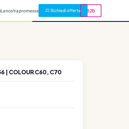
Richiedi offerta
i
La nostra promessa
B2B
6 | COLOUR C60, C70