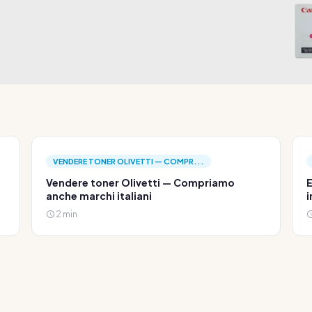
VENDERE TONER OLIVETTI — COMPR...
Vendere toner Olivetti — Compriamo
E
anche marchi italiani
i
2 min