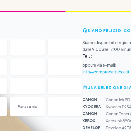
SIAMO FELICI DI C
Siamo disponibili nei giorni
dalle 9:00 alle 17:00 al nu
Tel.:
oppure via e-mail:
info@comprocartucce.it
UNA SELEZIONE DI 
CANON
Canon Ink PF
...
KYOCERA
Panasonic
Kyocera TK 5
CANON
Canon Toner 
XEROX
Xerox Ink 89
DEVELOP
Develop A9E