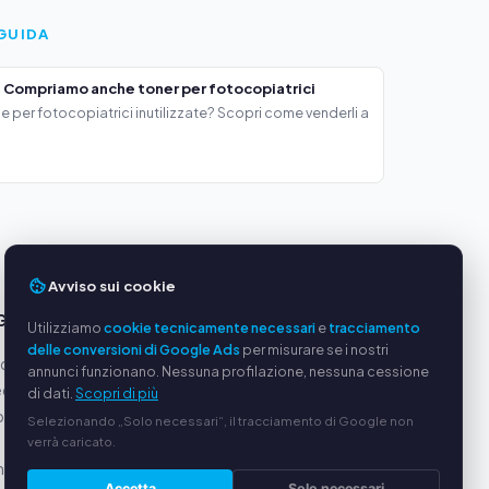
GUIDA
 Compriamo anche toner per fotocopiatrici
e per fotocopiatrici inutilizzate? Scopri come venderli a
Avviso sui cookie
GGI
SERVIZIO
Utilizziamo
cookie tecnicamente necessari
e
tracciamento
delle conversioni di Google Ads
per misurare se i nostri
oduttori
Chi siamo
annunci funzionano. Nessuna profilazione, nessuna cessione
equi
Informativa sulla privacy
di dati.
Scopri di più
ato via
Note legali
Selezionando „Solo necessari“, il tracciamento di Google non
verrà caricato.
Domande frequenti (FAQ)
alizzata
Guida
Accetta
Solo necessari