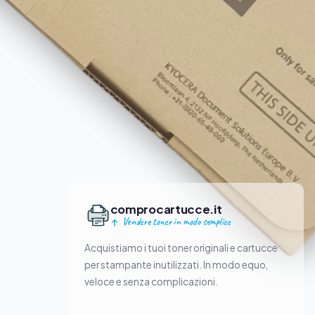
comprocartucce.it
Vendere toner in modo semplice
Acquistiamo i tuoi toner originali e cartucce
per stampante inutilizzati. In modo equo,
veloce e senza complicazioni.