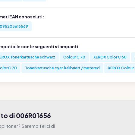
meri EAN conosciuti:
095205616569
mpatibile con le seguenti stampanti:
EROX Tonerkartusche schwarz
Colour C 70
XEROX Color C 60
olor C 70
Tonerkartusche cyan kalibriert / metered
XEROX Colour 
isto di 006R01656
ppi toner? Saremo felici di