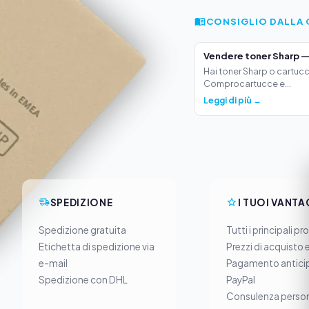
CONSIGLIO DALLA 
Vendere toner Sharp —
Hai toner Sharp o cartucc
Comprocartucce e...
Leggi di più →
SPEDIZIONE
I TUOI VANTA
Spedizione gratuita
Tutti i principali pr
Etichetta di spedizione via
Prezzi di acquisto 
e-mail
Pagamento anticip
Spedizione con DHL
PayPal
Consulenza person