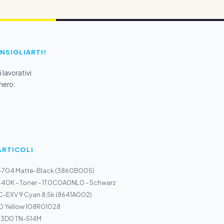
ONSIGLIARTI!
 lavorativi
mero:
ARTICOLI
I-704 Matte-Black (3860B005)
440K - Toner - 1T0C0A0NL0 - Schwarz
C-EXV 9 Cyan 8,5k (8641A002)
00 Yellow 108R01028
83D0 TN-514M