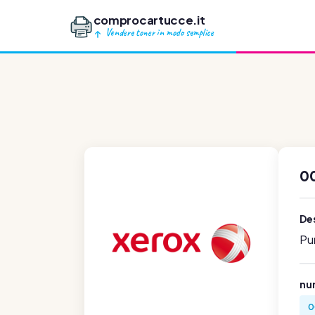
comprocartucce.it
Vendere toner in modo semplice
0
Des
Pu
num
0