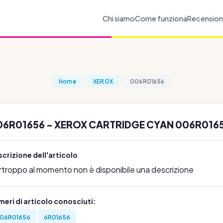
Chi siamo
Come funziona
Recension
Home
XEROX
006R01656
06R01656 - XEROX CARTRIDGE CYAN 006R0165
crizione dell'articolo
rtroppo al momento non è disponibile una descrizione
eri di articolo conosciuti:
06R01656
6R01656