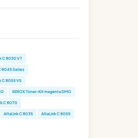
k C 8030 VT
C 8045 Series
k C 8055 VS
MO
XEROX Toner-Kit magenta DMO
nk C 8070
AltaLink C 8035
AltaLink C 8055