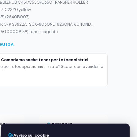
ta BIZHUB C451/C550/C650 TRANSFER ROLLER
r 71C2XY0 yellow
AB1 (2840B003)
R607K SS822A | SCX-8030ND, 8230NA, 8040ND,...
6AG00009139) Toner magenta
GUIDA
 Compriamo anche toner per fotocopiatrici
e per fotocopiatrici inutilizzate? Scopri come venderli a
GGI
SERVIZIO
Avviso sui cookie
oduttori
Chi siamo