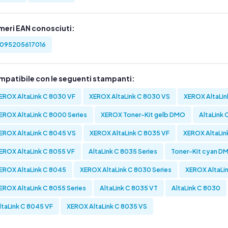
meri EAN conosciuti:
095205617016
mpatibile con le seguenti stampanti:
EROX AltaLink C 8030 VF
XEROX AltaLink C 8030 VS
XEROX AltaLin
EROX AltaLink C 8000 Series
XEROX Toner-Kit gelb DMO
AltaLink 
EROX AltaLink C 8045 VS
XEROX AltaLink C 8035 VF
XEROX AltaLin
EROX AltaLink C 8055 VF
AltaLink C 8035 Series
Toner-Kit cyan D
EROX AltaLink C 8045
XEROX AltaLink C 8030 Series
XEROX AltaLi
EROX AltaLink C 8055 Series
AltaLink C 8035 VT
AltaLink C 8030
ltaLink C 8045 VF
XEROX AltaLink C 8035 VS