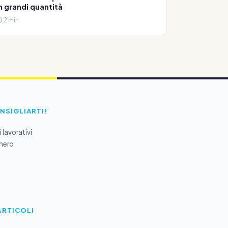
n grandi quantità
2 min
ONSIGLIARTI!
 lavorativi
mero:
ARTICOLI