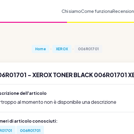
Chi siamo
Come funziona
Recension
Home
XEROX
006R01701
06R01701 - XEROX TONER BLACK 006R01701 X
crizione dell'articolo
rtroppo al momento non è disponibile una descrizione
eri di articolo conosciuti:
R01701
006R01701