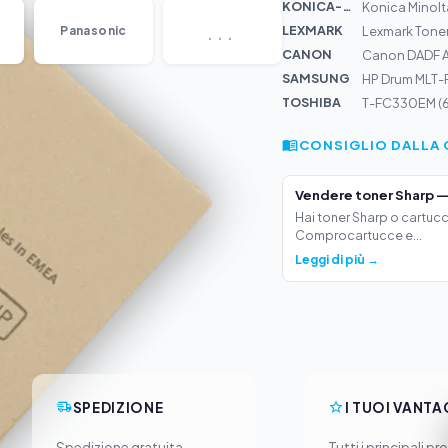
KONICA-MIN...
Konica Minol
...
LEXMARK
Panasonic
Lexmark Tone
CANON
Canon DADF 
SAMSUNG
HP Drum MLT-
TOSHIBA
T-FC330EM (
CONSIGLIO DALLA 
Vendere toner Sharp —
Hai toner Sharp o cartucc
Comprocartucce e...
Leggi di più →
SPEDIZIONE
I TUOI VANTA
Spedizione gratuita
Tutti i principali pr