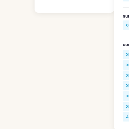
nu
0
co
X
X
X
X
X
X
A