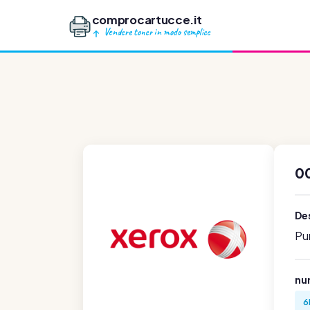
comprocartucce.it
Vendere toner in modo semplice
0
Des
Pu
num
6