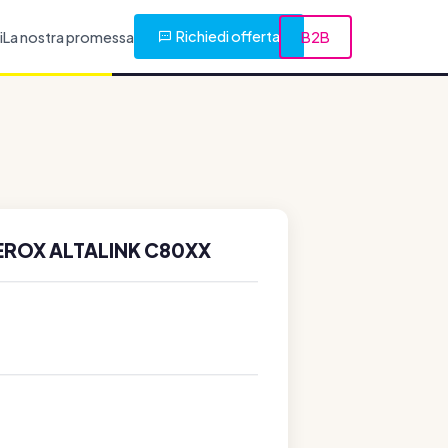
Richiedi offerta
i
La nostra promessa
B2B
EROX ALTALINK C80XX