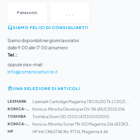
...
Panasonic
SIAMO FELICI DI CONSIGLIARTI!
Siamo disponibili nei giorni lavorativi
dalle 9:00 alle 17:00 al numero:
Tel.:
oppure via e-mail:
info@comprocartucce.it
UNA SELEZIONE DI ARTICOLI
LEXMARK
Lexmark Cartridge Magenta 78C0U30 7k | CS521, CX622, CX...
KONICA-MIN...
Konica-Minolta Developer DV-116 (A1UC550) 55k
TOSHIBA
Toshiba Drum OD-1200 (41330500100)
KONICA-MIN...
Konica-Minolta Toner TN-512 Magenta 26k (A33K352)
HP
HP Ink CN627AE No.971 XL Magenta 6,6k