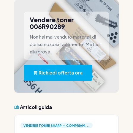
Vendere toner
006R90289
Non hai mai venduto materiali di
consumo così facilmente! Mettici
alla prova.
Richiedi offerta ora
Articoli guida
VENDERE TONER SHARP — COMPRIAM...