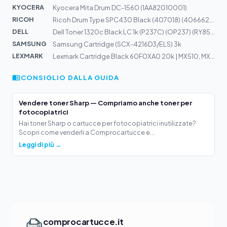
KYOCERA
Kyocera Mita Drum DC-1560 (1AA82010001)
RICOH
Ricoh Drum Type SPC430 Black (407018) (406662) 50k
DELL
Dell Toner 1320c Black LC 1k (P237C) (OP237) (RY857) (5...
SAMSUNG
Samsung Cartridge (SCX-4216D3/ELS) 3k
LEXMARK
Lexmark Cartridge Black 60F0XA0 20k | MX510, MX511, MX6...
CONSIGLIO DALLA GUIDA
Vendere toner Sharp — Compriamo anche toner per
fotocopiatrici
Hai toner Sharp o cartucce per fotocopiatrici inutilizzate?
Scopri come venderli a Comprocartucce e...
Leggi di più →
comprocartucce.it