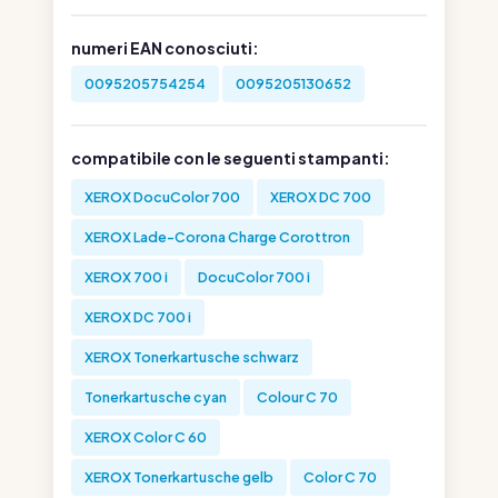
numeri EAN conosciuti:
0095205754254
0095205130652
compatibile con le seguenti stampanti:
XEROX DocuColor 700
XEROX DC 700
XEROX Lade-Corona Charge Corottron
XEROX 700 i
DocuColor 700 i
XEROX DC 700 i
XEROX Tonerkartusche schwarz
Tonerkartusche cyan
Colour C 70
XEROX Color C 60
XEROX Tonerkartusche gelb
Color C 70