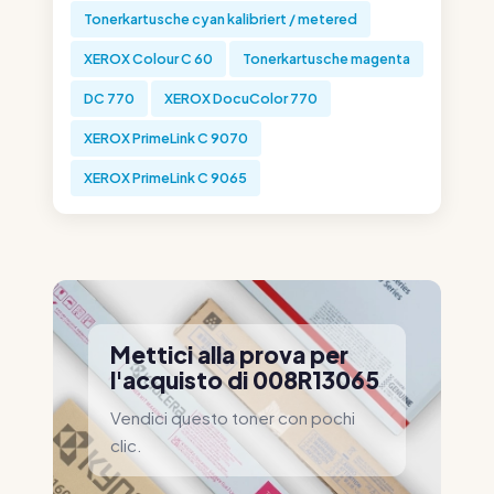
Tonerkartusche cyan kalibriert / metered
XEROX Colour C 60
Tonerkartusche magenta
DC 770
XEROX DocuColor 770
XEROX PrimeLink C 9070
XEROX PrimeLink C 9065
Mettici alla prova per
l'acquisto di 008R13065
Vendici questo toner con pochi
clic.