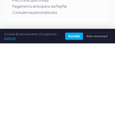
Prezzi di acquisto equi
Pagamento anticipato via PayPal
Consulenza personalizzata
Cookie & tracciamento Google Ads.
Accetta
Solo necessari
Dettagli
SERVIZIO
Chi siamo
Informativa sulla privacy
Note legali
Domande frequenti (FAQ)
Guida
© 2026 comprocartucce.it. Tutti i diritti riservati.
Vendere toner nella tua città