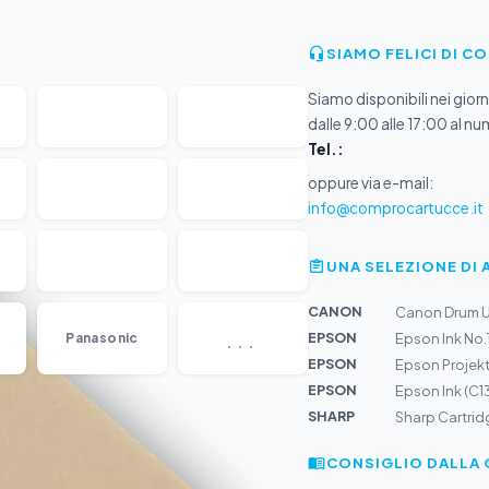
SIAMO FELICI DI C
Siamo disponibili nei giorni
dalle 9:00 alle 17:00 al nu
Tel.:
oppure via e-mail:
info@comprocartucce.it
UNA SELEZIONE DI 
CANON
Canon Drum U
...
EPSON
Panasonic
Epson Ink No.
EPSON
Epson Projek
EPSON
Epson Ink (C
SHARP
Sharp Cartrid
CONSIGLIO DALLA 