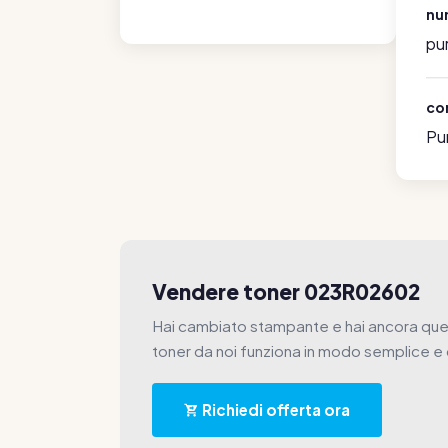
nu
pur
co
Pu
Vendere toner 023R02602
Hai cambiato stampante e hai ancora ques
toner da noi funziona in modo semplice 
Richiedi offerta ora