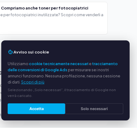
 Compriamo anche toner per fotocopiatrici
e per fotocopiatrici inutilizzate? Scopri come venderli a
Avviso sui cookie
Utilizziamo
cookie tecnicamente necessari
e
tracciamento
delle conversioni di Google Ads
per misurare se i nostri
GGI
SERVIZIO
annunci funzionano. Nessuna profilazione, nessuna cessione
di dati.
Scopri di più
oduttori
Chi siamo
Selezionando „Solo necessari“, il tracciamento di Google non
equi
Informativa sulla privacy
verrà caricato.
ato via
Note legali
Domande frequenti (FAQ)
Accetta
Solo necessari
alizzata
Guida