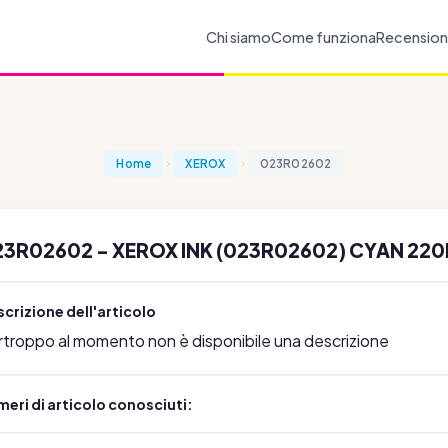
Chi siamo
Come funziona
Recension
Home
XEROX
023R02602
23R02602 - XEROX INK (023R02602) CYAN 22
crizione dell'articolo
rtroppo al momento non è disponibile una descrizione
eri di articolo conosciuti: