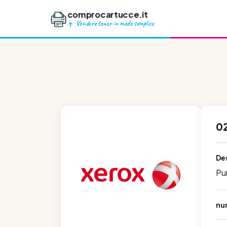
comprocartucce.it
Vendere toner in modo semplice
0
Des
Pu
num