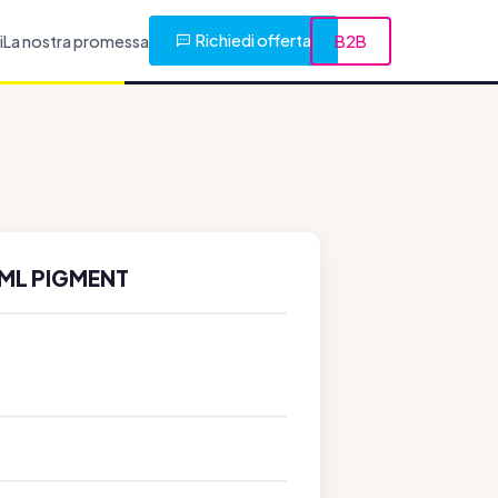
Richiedi offerta
i
La nostra promessa
B2B
0ML PIGMENT