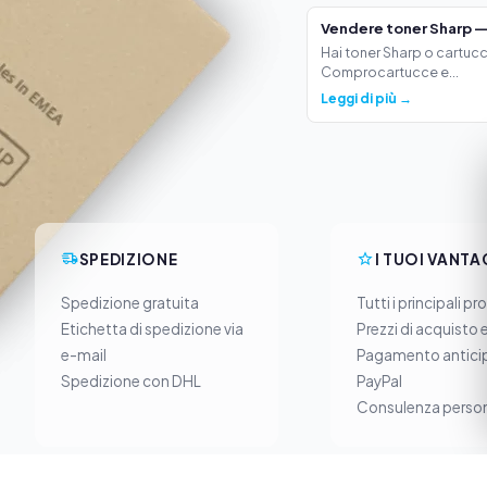
Vendere toner Sharp —
Hai toner Sharp o cartucc
Comprocartucce e...
Leggi di più →
SPEDIZIONE
I TUOI VANTA
Spedizione gratuita
Tutti i principali pr
Etichetta di spedizione via
Prezzi di acquisto 
e-mail
Pagamento anticip
Spedizione con DHL
PayPal
Consulenza person