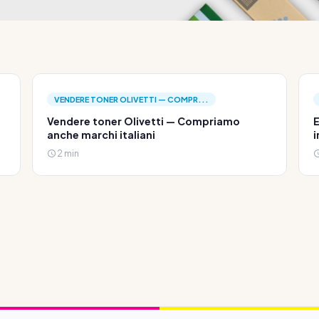
VENDERE TONER OLIVETTI — COMPR...
Vendere toner Olivetti — Compriamo
E
anche marchi italiani
i
2 min