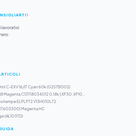
ONSIGLIARTI!
 lavorativi
mero:
ARTICOLI
nit C-EXV 16/17 Cyan 60k (0257B002)
18 Magenta C13T18034012 0,18k | XP30, XP10...
torlampe ELPLP72 V13H010L72
13T603300) Magenta HC
ge (AL103TD)
GUIDA