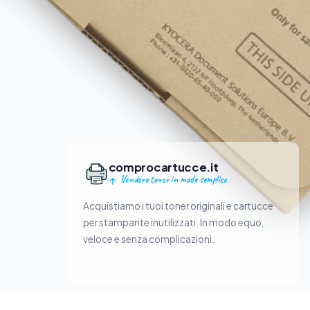
comprocartucce.it
Vendere toner in modo semplice
Acquistiamo i tuoi toner originali e cartucce
per stampante inutilizzati. In modo equo,
veloce e senza complicazioni.