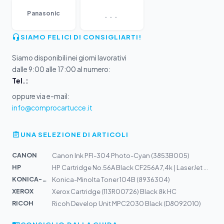
...
Panasonic
SIAMO FELICI DI CONSIGLIARTI!
Siamo disponibili nei giorni lavorativi
dalle 9:00 alle 17:00 al numero:
Tel.:
oppure via e-mail:
info@comprocartucce.it
UNA SELEZIONE DI ARTICOLI
CANON
Canon Ink PFI-304 Photo-Cyan (3853B005)
HP
HP Cartridge No.56A Black CF256A 7,4k | LaserJet M436
KONICA-MIN...
Konica-Minolta Toner 104B (8936304)
XEROX
Xerox Cartridge (113R00726) Black 8k HC
RICOH
Ricoh Develop Unit MPC2030 Black (D8092010)