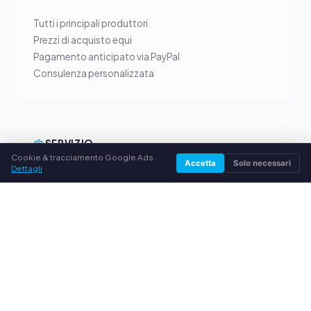
Tutti i principali produttori
Prezzi di acquisto equi
Pagamento anticipato via PayPal
Consulenza personalizzata
SERVIZIO
Cookie & tracciamento Google Ads.
Accetta
Solo necessari
Dettagli
Chi siamo
Informativa sulla privacy
Note legali
Domande frequenti (FAQ)
Guida