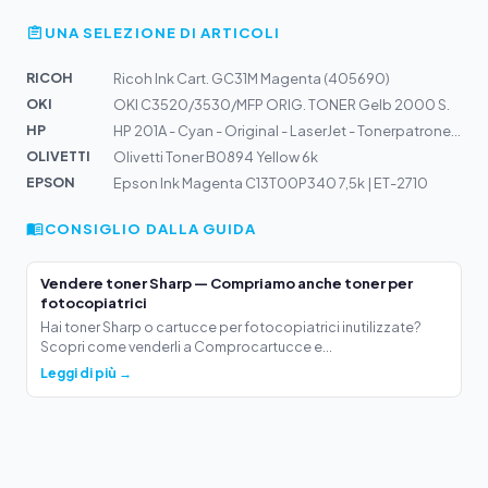
UNA SELEZIONE DI ARTICOLI
RICOH
Ricoh Ink Cart. GC31M Magenta (405690)
OKI
OKI C3520/3530/MFP ORIG. TONER Gelb 2000 S.
HP
HP 201A - Cyan - Original - LaserJet - Tonerpatrone ( C...
OLIVETTI
Olivetti Toner B0894 Yellow 6k
EPSON
Epson Ink Magenta C13T00P340 7,5k | ET-2710
CONSIGLIO DALLA GUIDA
Vendere toner Sharp — Compriamo anche toner per
fotocopiatrici
Hai toner Sharp o cartucce per fotocopiatrici inutilizzate?
Scopri come venderli a Comprocartucce e...
Leggi di più →