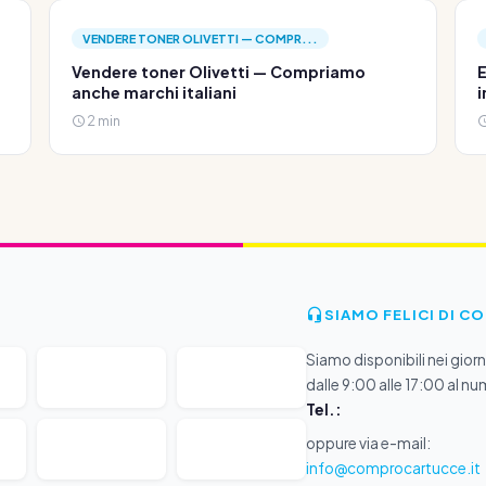
VENDERE TONER OLIVETTI — COMPR...
Vendere toner Olivetti — Compriamo
E
anche marchi italiani
i
2 min
SIAMO FELICI DI C
Siamo disponibili nei giorni
dalle 9:00 alle 17:00 al nu
Tel.:
oppure via e-mail:
info@comprocartucce.it