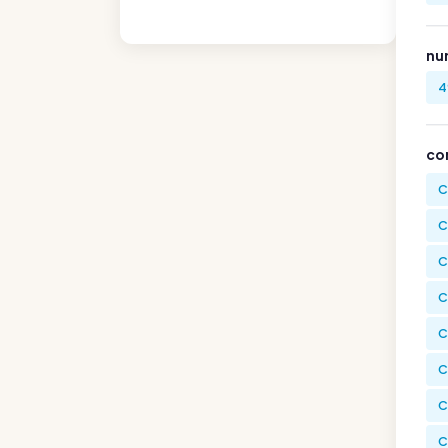
nu
4
co
C
C
C
C
C
C
C
C