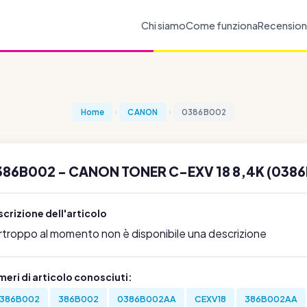
Chi siamo
Come funziona
Recension
Home
CANON
0386B002
386B002 - CANON TONER C-EXV 18 8,4K (038
crizione dell'articolo
rtroppo al momento non è disponibile una descrizione
eri di articolo conosciuti:
386B002
386B002
0386B002AA
CEXV18
386B002AA