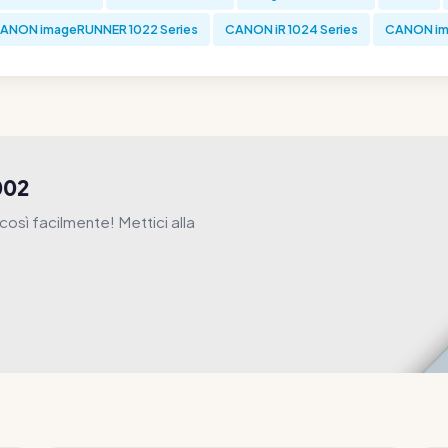
ANON imageRUNNER 1022 Series
CANON iR 1024 Series
CANON im
002
osì facilmente! Mettici alla