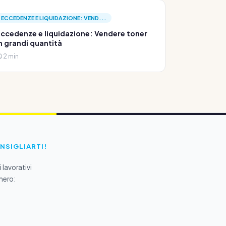
ECCEDENZE E LIQUIDAZIONE: VEND...
ccedenze e liquidazione: Vendere toner
n grandi quantità
2 min
ONSIGLIARTI!
 lavorativi
mero: