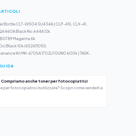
ARTICOLI
r Bottle CLT-W504 SU434A | CLP-415, CLX-41...
 Q6460A Black No.644A 12k
r B0789 Magenta 6k
0ci Black 10k (652611010)
tenance Kit MK-6705A 1702LF0UN0 600k | TASK...
GUIDA
 Compriamo anche toner per fotocopiatrici
e per fotocopiatrici inutilizzate? Scopri come venderli a