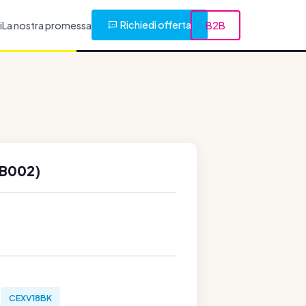
Richiedi offerta
i
La nostra promessa
B2B
6B002)
CEXV18BK