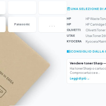
UNA SELEZIONE DI 
HP
HP Waste Tone
...
HP
Panasonic
HP Cartridge
OLIVETTI
Olivetti Tone
UTAX
Utax Toner 26
KYOCERA
Kyocera Main
CONSIGLIO DALLA 
Vendere toner Sharp —
Hai toner Sharp o cartucc
Comprocartucce e...
Leggi di più →