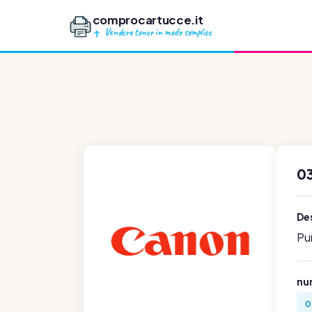
comprocartucce.it
Vendere toner in modo semplice
0
Des
Pu
num
0