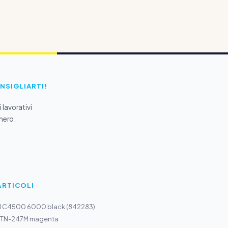
ONSIGLIARTI!
 lavorativi
mero:
ARTICOLI
IM C4500 6000 black (842283)
r TN-247M magenta