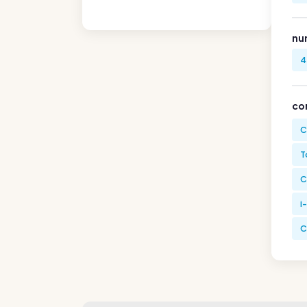
nu
4
co
C
T
C
i
C