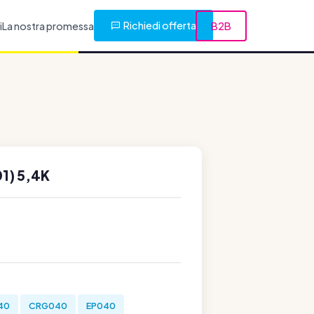
Richiedi offerta
i
La nostra promessa
B2B
1) 5,4K
40
CRG040
EP040