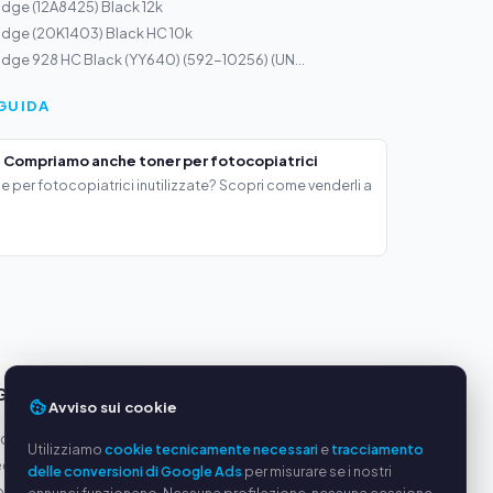
idge (12A8425) Black 12k
idge (20K1403) Black HC 10k
ridge 928 HC Black (YY640) (592-10256) (UN...
GUIDA
 Compriamo anche toner per fotocopiatrici
e per fotocopiatrici inutilizzate? Scopri come venderli a
GGI
SERVIZIO
Avviso sui cookie
oduttori
Chi siamo
Utilizziamo
cookie tecnicamente necessari
e
tracciamento
equi
Informativa sulla privacy
delle conversioni di Google Ads
per misurare se i nostri
ato via
Note legali