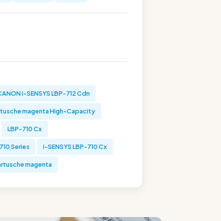
CANON i-SENSYS LBP-712 Cdn
tusche magenta High-Capacity
LBP-710 Cx
710 Series
i-SENSYS LBP-710 Cx
rtusche magenta