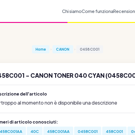
Chi siamo
Come funziona
Recension
Home
CANON
0458C001
458C001 - CANON TONER 040 CYAN (0458C00
crizione dell'articolo
rtroppo al momento non è disponibile una descrizione
eri di articolo conosciuti:
458C001AA
40C
458C001AA
0458C001
458C001
0