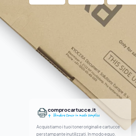
comprocartucce.it
Vendere toner in modo semplice
Acquistiamo i tuoi toner originali e cartucce
per stampante inutilizzati. In modo equo,