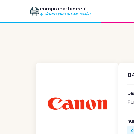
comprocartucce.it
Vendere toner in modo semplice
0
Des
Pu
num
0