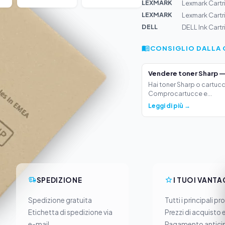
LEXMARK
Lexmark Cartr
LEXMARK
Lexmark Cartr
DELL
DELL Ink Cart
CONSIGLIO DALLA 
Vendere toner Sharp —
Hai toner Sharp o cartucc
Comprocartucce e...
Leggi di più →
SPEDIZIONE
I TUOI VANTA
Spedizione gratuita
Tutti i principali pr
Etichetta di spedizione via
Prezzi di acquisto 
e-mail
Pagamento anticip