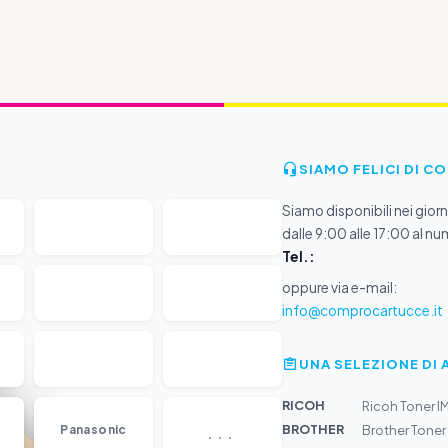
SIAMO FELICI DI C
Siamo disponibili nei giorni
dalle 9:00 alle 17:00 al nu
Tel.:
oppure via e-mail:
info@comprocartucce.it
UNA SELEZIONE DI 
RICOH
Ricoh Toner 
...
BROTHER
Panasonic
Brother Tone