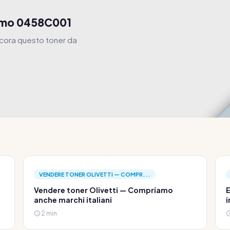
iamo 0458C001
ncora questo toner da
VENDERE TONER OLIVETTI — COMPR...
Vendere toner Olivetti — Compriamo
E
anche marchi italiani
i
2 min