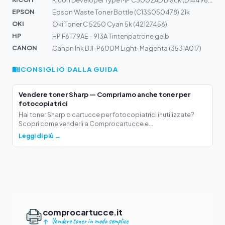
Ricoh Developer Type MP C3002AD Black (D1449640) 300k
EPSON
Epson Waste Toner Bottle (C13S050478) 21k
OKI
Oki Toner C 5250 Cyan 5k (42127456)
HP
HP F6T79AE - 913A Tintenpatrone gelb
CANON
Canon Ink BJI-P600M Light-Magenta (3531A017)
CONSIGLIO DALLA GUIDA
Vendere toner Sharp — Compriamo anche toner per
fotocopiatrici
Hai toner Sharp o cartucce per fotocopiatrici inutilizzate?
Scopri come venderli a Comprocartucce e...
Leggi di più →
comprocartucce.it
Vendere toner in modo semplice