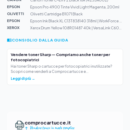
Canon Toner C-EXV 2 Black 18k (4235A002)
EPSON
Epson Pro 4900 Tinte Vivid Light Magenta, 200ml
OLIVETTI
Olivetti Cartridge B1071 Black
EPSON
Epson Ink Black XL C13T838140 318ml | WorkForce WF-R519...
XEROX
Xerox Drum Yellow 108R01487 40k | VersaLink C600, C605
CONSIGLIO DALLA GUIDA
Vendere toner Sharp — Compriamo anche toner per
fotocopiatrici
Hai toner Sharp o cartucce per fotocopiatrici inutilizzate?
Scopri come venderli a Comprocartucce e...
Leggi di più →
comprocartucce.it
Vendere toner in modo semplice