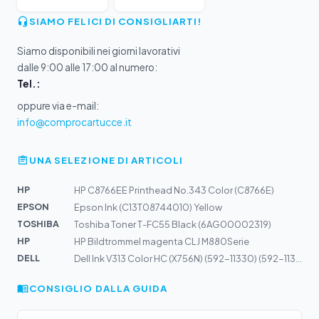
SIAMO FELICI DI CONSIGLIARTI!
Siamo disponibili nei giorni lavorativi
dalle 9:00 alle 17:00 al numero:
Tel.:
oppure via e-mail:
info@comprocartucce.it
UNA SELEZIONE DI ARTICOLI
HP
HP C8766EE Printhead No.343 Color (C8766E)
EPSON
Epson Ink (C13T08744010) Yellow
TOSHIBA
Toshiba Toner T-FC55 Black (6AG00002319)
HP
HP Bildtrommel magenta CLJ M880Serie
DELL
Dell Ink V313 Color HC (X756N) (592-11330) (592-11394)
CONSIGLIO DALLA GUIDA