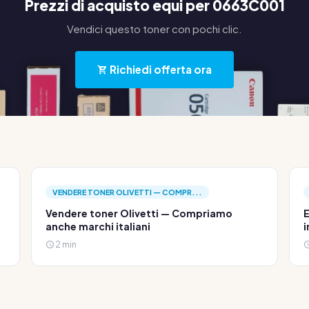
Prezzi di acquisto equi per 0663C001
Vendici questo toner con pochi clic.
Richiedi offerta ora
VENDERE TONER OLIVETTI — COMPR...
Vendere toner Olivetti — Compriamo
E
anche marchi italiani
i
2 min