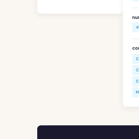
nu
4
co
C
C
C
P