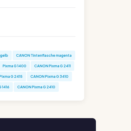
 gelb
CANON Tintenflasche magenta
Pixma G 1400
CANON Pixma G 2411
ixma G 2415
CANON Pixma G 3410
 1416
CANON Pixma G 2410