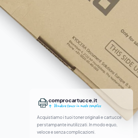
comprocartucce.it
Vendere toner in modo semplice
Acquistiamo i tuoi toner originali e cartucce
per stampante inutilizzati. In modo equo,
veloce e senza complicazioni.