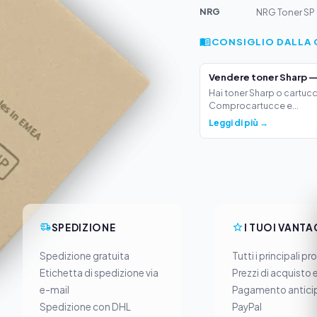
NRG
NRG Toner SP
CONSIGLIO DALLA 
Vendere toner Sharp —
Hai toner Sharp o cartucc
Comprocartucce e...
Leggi di più →
SPEDIZIONE
I TUOI VANTA
Spedizione gratuita
Tutti i principali pr
Etichetta di spedizione via
Prezzi di acquisto 
e-mail
Pagamento anticip
Spedizione con DHL
PayPal