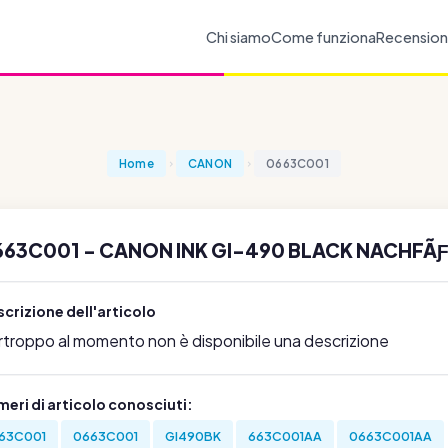
Chi siamo
Come funziona
Recension
Home
CANON
0663C001
663C001 - CANON INK GI-490 BLACK NACHFÃ
crizione dell'articolo
rtroppo al momento non è disponibile una descrizione
eri di articolo conosciuti:
63C001
0663C001
GI490BK
663C001AA
0663C001AA