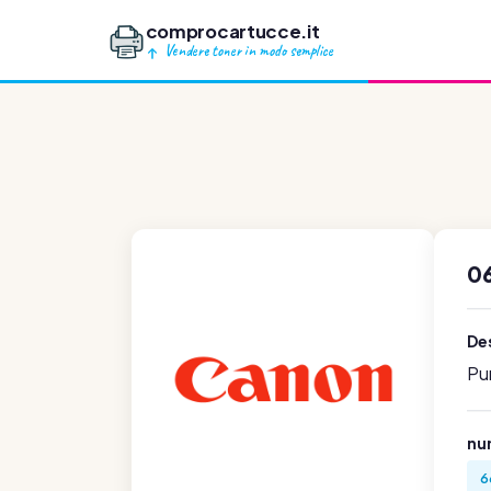
comprocartucce.it
Vendere toner in modo semplice
0
Des
Pu
num
6