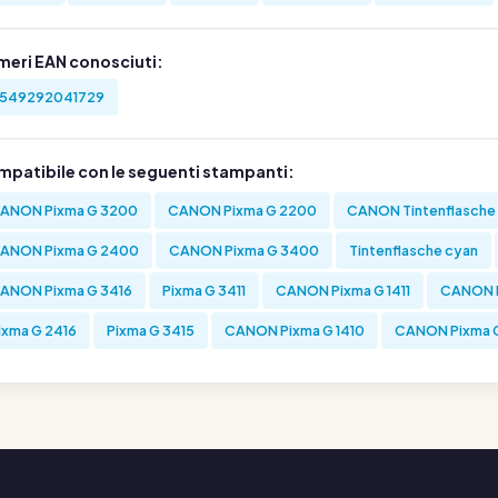
meri EAN conosciuti:
549292041729
mpatibile con le seguenti stampanti:
ANON Pixma G 3200
CANON Pixma G 2200
CANON Tintenflasche
ANON Pixma G 2400
CANON Pixma G 3400
Tintenflasche cyan
ANON Pixma G 3416
Pixma G 3411
CANON Pixma G 1411
CANON P
ixma G 2416
Pixma G 3415
CANON Pixma G 1410
CANON Pixma G