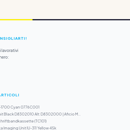
ONSIGLIARTI!
 lavorativi
mero:
ARTICOLI
I-1700 Cyan 0776C001
it Black D8302010 Alt: D8302000 | Aficio M...
hriftbandkassette (TC101)
a Imaging Unit IU-311 Yellow 45k