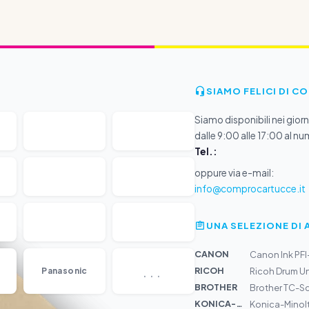
SIAMO FELICI DI C
Siamo disponibili nei giorni
dalle 9:00 alle 17:00 al nu
Tel.:
oppure via e-mail:
info@comprocartucce.it
UNA SELEZIONE DI 
CANON
Canon Ink PF
...
RICOH
Panasonic
Ricoh Drum Un
BROTHER
Brother TC-Sc
KONICA-MIN...
Konica-Minolt