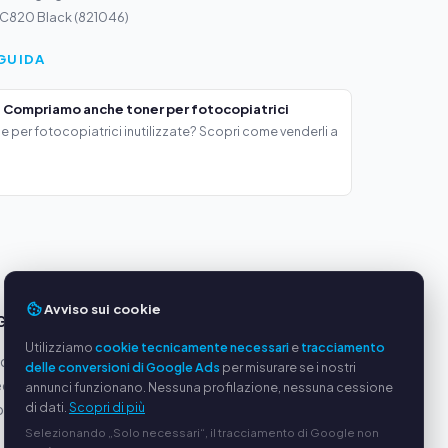
 C820 Black (821046)
GUIDA
 Compriamo anche toner per fotocopiatrici
e per fotocopiatrici inutilizzate? Scopri come venderli a
Avviso sui cookie
GGI
SERVIZIO
Utilizziamo
cookie tecnicamente necessari
e
tracciamento
oduttori
Chi siamo
delle conversioni di Google Ads
per misurare se i nostri
equi
Informativa sulla privacy
annunci funzionano. Nessuna profilazione, nessuna cessione
di dati.
Scopri di più
ato via
Note legali
Selezionando „Solo necessari“, il tracciamento di Google non
Domande frequenti (FAQ)