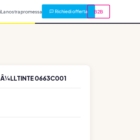
Richiedi offerta
i
La nostra promessa
B2B
ƑÂ¼LLTINTE 0663C001