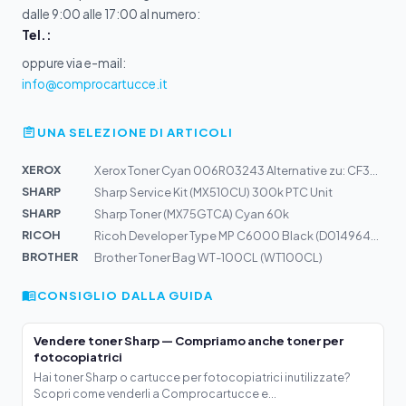
dalle 9:00 alle 17:00 al numero:
Tel.:
oppure via e-mail:
info@comprocartucce.it
UNA SELEZIONE DI ARTICOLI
XEROX
Xerox Toner Cyan 006R03243 Alternative zu: CF351A | HP...
SHARP
Sharp Service Kit (MX510CU) 300k PTC Unit
SHARP
Sharp Toner (MX75GTCA) Cyan 60k
RICOH
Ricoh Developer Type MP C6000 Black (D0149640) 450k
BROTHER
Brother Toner Bag WT-100CL (WT100CL)
CONSIGLIO DALLA GUIDA
Vendere toner Sharp — Compriamo anche toner per
fotocopiatrici
Hai toner Sharp o cartucce per fotocopiatrici inutilizzate?
Scopri come venderli a Comprocartucce e...