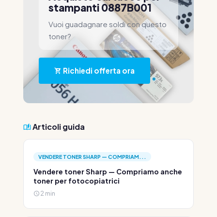
stampanti 0887B001
Vuoi guadagnare soldi con questo
toner?
Richiedi offerta ora
Articoli guida
VENDERE TONER SHARP — COMPRIAM...
Vendere toner Sharp — Compriamo anche
toner per fotocopiatrici
2 min