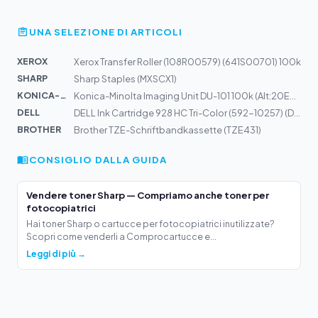
UNA SELEZIONE DI ARTICOLI
XEROX
Xerox Transfer Roller (108R00579) (641S00701) 100k
SHARP
Sharp Staples (MXSCX1)
KONICA-MIN...
Konica-Minolta Imaging Unit DU-101 100k (Alt:20EE) (20E...
DELL
DELL Ink Cartridge 928 HC Tri-Color (592-10257) (DR747)
BROTHER
Brother TZE-Schriftbandkassette (TZE431)
CONSIGLIO DALLA GUIDA
Vendere toner Sharp — Compriamo anche toner per
fotocopiatrici
Hai toner Sharp o cartucce per fotocopiatrici inutilizzate?
Scopri come venderli a Comprocartucce e...
Leggi di più →