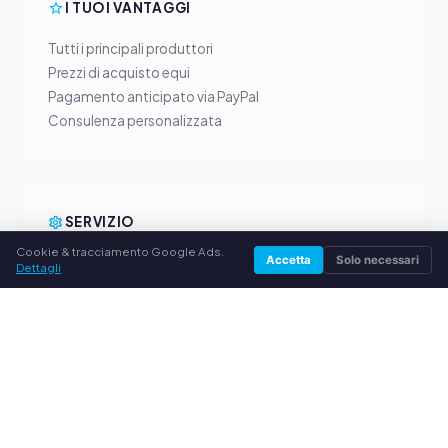
I TUOI VANTAGGI
Tutti i principali produttori
Prezzi di acquisto equi
Pagamento anticipato via PayPal
Consulenza personalizzata
SERVIZIO
Cookie & tracciamento Google Ads.
Accetta
Solo necessari
Chi siamo
Dettagli
Informativa sulla privacy
Note legali
Domande frequenti (FAQ)
Guida