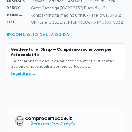
LEXMARK
Lexmark Cartridge (E460X31E) 15k Return Black
XEROX
Xerox Cartridge (106R02232) Black 8k HC
KONICA-MIN...
Konica-Minolta Imaging Unit IU-711 Yellow 130k (A2X208D...
OKI
Oki Toner C 332 Black 1,5k 46508716 | MC363, C332 .
CONSIGLIO DALLA GUIDA
Vendere toner Sharp — Compriamo anche toner per
fotocopiatrici
Hai toner Sharp o cartucce per fotocopiatrici inutilizzate?
Scopri come venderli a Comprocartucce e...
Leggi di più →
comprocartucce.it
Vendere toner in modo semplice