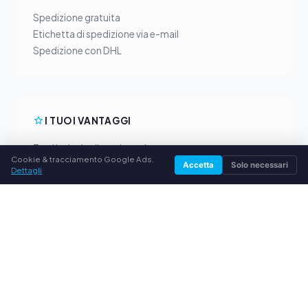
Spedizione gratuita
Etichetta di spedizione via e-mail
Spedizione con DHL
I TUOI VANTAGGI
Tutti i principali produttori
Cookie & tracciamento Google Ads.
Prezzi di acquisto equi
Accetta
Solo necessari
Dettagli
Pagamento anticipato via PayPal
Consulenza personalizzata
SERVIZIO
Chi siamo