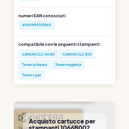
numeri EAN conosciuti:
4960999351865
compatibile con le seguenti stampanti:
CANON CLC 4040
CANON CLC 5151
Toner schwarz
Toner magenta
Toner cyan
Acquisto cartucce per
stampanti 1066B002