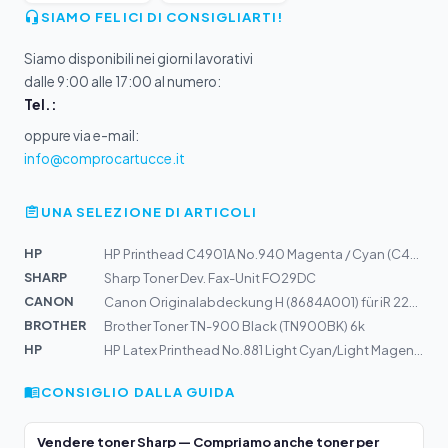
SIAMO FELICI DI CONSIGLIARTI!
Siamo disponibili nei giorni lavorativi
dalle 9:00 alle 17:00 al numero:
Tel.:
oppure via e-mail:
info@comprocartucce.it
UNA SELEZIONE DI ARTICOLI
HP
HP Printhead C4901A No.940 Magenta / Cyan (C4901A)
SHARP
Sharp Toner Dev. Fax-Unit FO29DC
CANON
Canon Originalabdeckung H (8684A001) für iR 2270, 2870,...
BROTHER
Brother Toner TN-900 Black (TN900BK) 6k
HP
HP Latex Printhead No.881 Light Cyan/Light Magenta CR32...
CONSIGLIO DALLA GUIDA
Vendere toner Sharp — Compriamo anche toner per