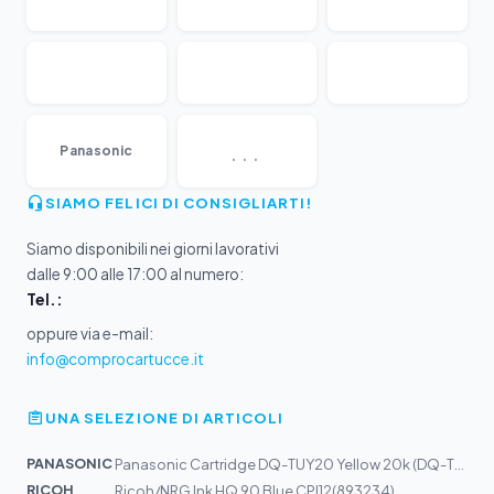
...
Panasonic
SIAMO FELICI DI CONSIGLIARTI!
Siamo disponibili nei giorni lavorativi
dalle 9:00 alle 17:00 al numero:
Tel.:
oppure via e-mail:
info@comprocartucce.it
UNA SELEZIONE DI ARTICOLI
PANASONIC
Panasonic Cartridge DQ-TUY20 Yellow 20k (DQ-TUY20Y)
RICOH
Ricoh/NRG Ink HQ 90 Blue CPI12(893234)