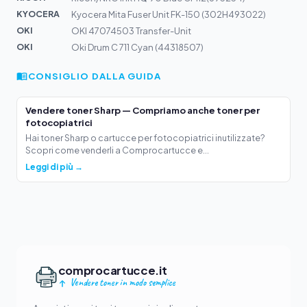
KYOCERA
Kyocera Mita Fuser Unit FK-150 (302H493022)
OKI
OKI 47074503 Transfer-Unit
OKI
Oki Drum C 711 Cyan (44318507)
CONSIGLIO DALLA GUIDA
Vendere toner Sharp — Compriamo anche toner per
fotocopiatrici
Hai toner Sharp o cartucce per fotocopiatrici inutilizzate?
Scopri come venderli a Comprocartucce e...
Leggi di più →
comprocartucce.it
Vendere toner in modo semplice