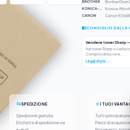
BROTHER
Brother Drum 
KONICA-MIN...
Konica-Minolt
CANON
Canon 9266B0
CONSIGLIO DALLA 
Vendere toner Sharp —
Hai toner Sharp o cartucc
Comprocartucce e...
Leggi di più →
SPEDIZIONE
I TUOI VANTA
Spedizione gratuita
Tutti i principali pr
Etichetta di spedizione via
Prezzi di acquisto 
e-mail
Pagamento anticip