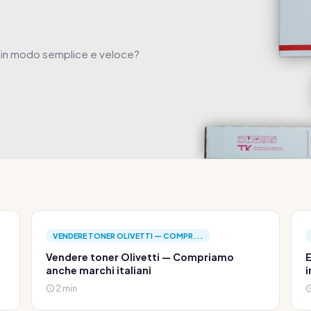
in modo semplice e veloce?
VENDERE TONER OLIVETTI — COMPR...
Vendere toner Olivetti — Compriamo
E
anche marchi italiani
i
2 min