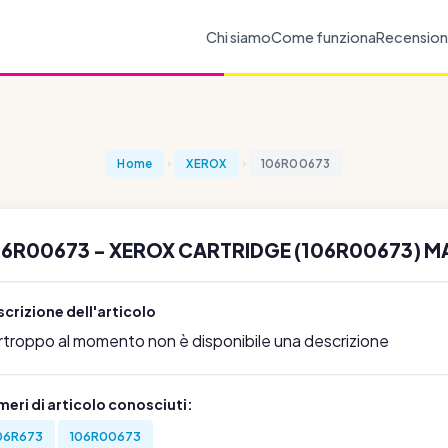
Chi siamo
Come funziona
Recension
Home
XEROX
106R00673
06R00673 - XEROX CARTRIDGE (106R00673) 
crizione dell'articolo
rtroppo al momento non è disponibile una descrizione
eri di articolo conosciuti:
06R673
106R00673