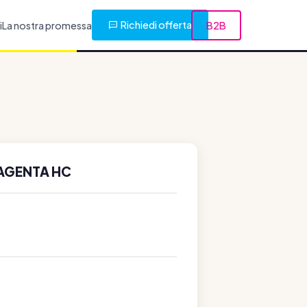
Richiedi offerta
i
La nostra promessa
B2B
MAGENTA HC