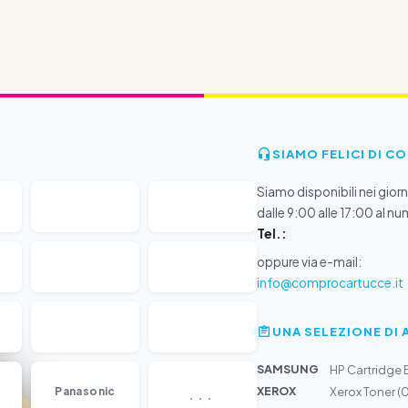
SIAMO FELICI DI C
Siamo disponibili nei giorni
dalle 9:00 alle 17:00 al nu
Tel.:
oppure via e-mail:
info@comprocartucce.it
UNA SELEZIONE DI 
SAMSUNG
HP Cartridge 
...
XEROX
Panasonic
Xerox Toner 