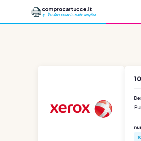
comprocartucce.it
Vendere toner in modo semplice
1
Des
Pu
num
1