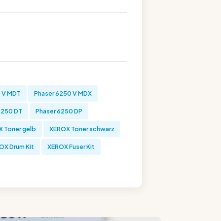
0 V MDT
Phaser 6250 V MDX
6250 DT
Phaser 6250 DP
 Toner gelb
XEROX Toner schwarz
OX Drum Kit
XEROX Fuser Kit