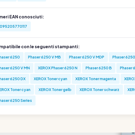
meri EAN conosciuti:
095205770117
mpatibile con le seguenti stampanti:
haser 6250
Phaser 6250 V MB
Phaser 6250 V MDP
Phaser 625
haser 6250 V MN
XEROX Phaser 6250 N
Phaser 6250 B
Phaser 
haser 6250 DX
XEROX Toner cyan
XEROX Toner magenta
XEROX
EROX Toner cyan
XEROX Toner gelb
XEROX Toner schwarz
XER
haser 6250 Series