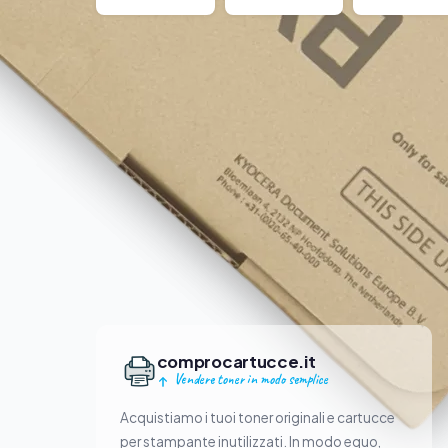
comprocartucce.it
Vendere toner in modo semplice
Acquistiamo i tuoi toner originali e cartucce
per stampante inutilizzati. In modo equo,