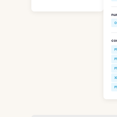
nu
0
co
P
P
P
X
P