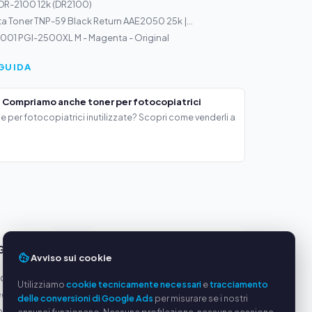
DR-2100 12k (DR2100)
a Toner TNP-59 Black Return AAE2050 25k |...
01 PGI-2500XL M - Magenta - Original
GUIDA
 Compriamo anche toner per fotocopiatrici
e per fotocopiatrici inutilizzate? Scopri come venderli a
GGI
SERVIZIO
Avviso sui cookie
oduttori
Chi siamo
Utilizziamo
cookie tecnicamente necessari
e
tracciamento
equi
Informativa sulla privacy
delle conversioni di Google Ads
per misurare se i nostri
ato via
Note legali