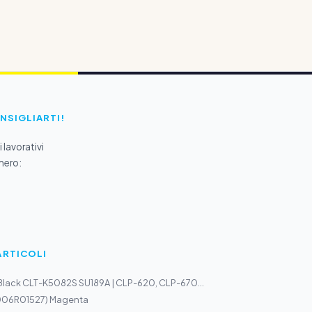
ONSIGLIARTI!
 lavorativi
mero:
ARTICOLI
Black CLT-K5082S SU189A | CLP-620, CLP-670...
(006R01527) Magenta