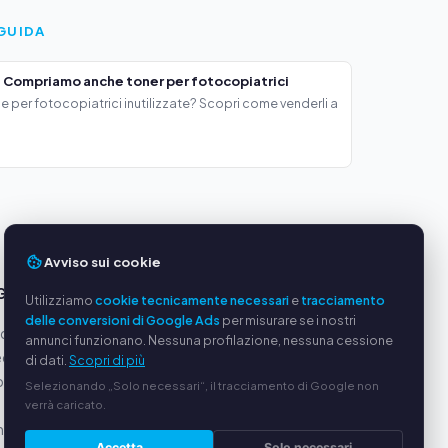
GUIDA
 Compriamo anche toner per fotocopiatrici
e per fotocopiatrici inutilizzate? Scopri come venderli a
Avviso sui cookie
GGI
SERVIZIO
Utilizziamo
cookie tecnicamente necessari
e
tracciamento
delle conversioni di Google Ads
per misurare se i nostri
oduttori
Chi siamo
annunci funzionano. Nessuna profilazione, nessuna cessione
equi
Informativa sulla privacy
di dati.
Scopri di più
ato via
Note legali
Selezionando „Solo necessari“, il tracciamento di Google non
verrà caricato.
Domande frequenti (FAQ)
alizzata
Guida
Accetta
Solo necessari