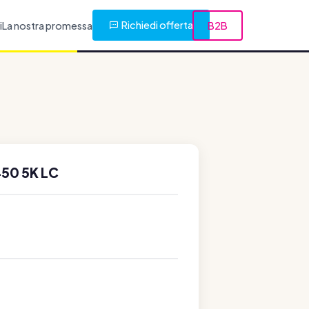
Richiedi offerta
i
La nostra promessa
B2B
50 5K LC