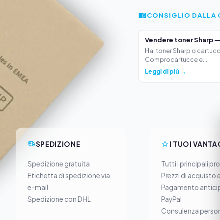
CONSIGLIO DALLA 
Vendere toner Sharp —
Hai toner Sharp o cartucc
Comprocartucce e...
Leggi di più →
SPEDIZIONE
I TUOI VANTA
Spedizione gratuita
Tutti i principali pr
Etichetta di spedizione via
Prezzi di acquisto 
e-mail
Pagamento anticip
Spedizione con DHL
PayPal
Consulenza person