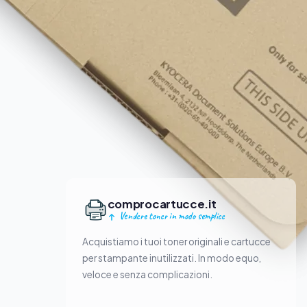
comprocartucce.it
Vendere toner in modo semplice
Acquistiamo i tuoi toner originali e cartucce
per stampante inutilizzati. In modo equo,
veloce e senza complicazioni.