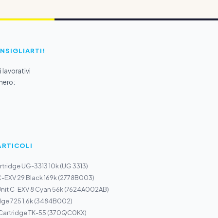
ONSIGLIARTI!
 lavorativi
mero:
ARTICOLI
tridge UG-3313 10k (UG 3313)
-EXV 29 Black 169k (2778B003)
nit C-EXV 8 Cyan 56k (7624A002AB)
dge 725 1,6k (3484B002)
 Cartridge TK-55 (370QC0KX)