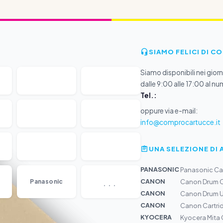
SIAMO FELICI DI C
Siamo disponibili nei giorni
dalle 9:00 alle 17:00 al nu
Tel.:
oppure via e-mail:
info@comprocartucce.it
UNA SELEZIONE DI 
PANASONIC
Panasonic Car
...
CANON
Panasonic
Canon Drum C
CANON
Canon Drum U
CANON
Canon Cartri
KYOCERA
Kyocera Mita