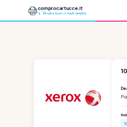
comprocartucce.it
Vendere toner in modo semplice
1
Des
Pu
num
1