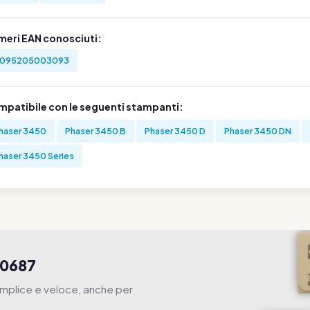
meri EAN conosciuti:
095205003093
mpatibile con le seguenti stampanti:
haser 3450
Phaser 3450 B
Phaser 3450 D
Phaser 3450 DN
haser 3450 Series
00687
mplice e veloce, anche per