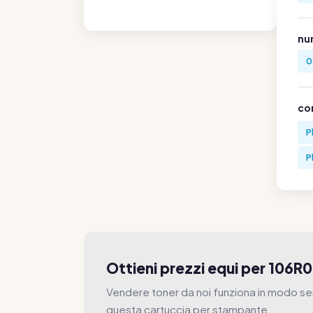
nu
0
co
P
P
Ottieni prezzi equi per 106R
Vendere toner da noi funziona in modo se
questa cartuccia per stampante.