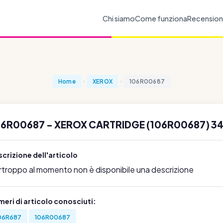
Chi siamo
Come funziona
Recension
Home
XEROX
106R00687
06R00687 - XEROX CARTRIDGE (106R00687) 34
crizione dell'articolo
rtroppo al momento non è disponibile una descrizione
eri di articolo conosciuti:
06R687
106R00687