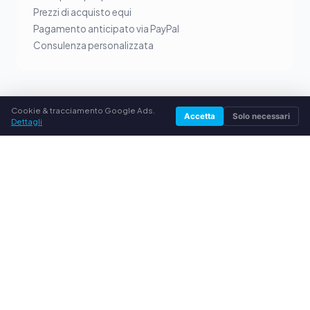
Prezzi di acquisto equi
Pagamento anticipato via PayPal
Consulenza personalizzata
Cookie & tracciamento Google Ads.
SERVIZIO
Accetta
Solo necessari
Dettagli
Chi siamo
Informativa sulla privacy
Note legali
Domande frequenti (FAQ)
Guida
© 2026 comprocartucce.it. Tutti i diritti riservati.
Vendere toner nella tua città