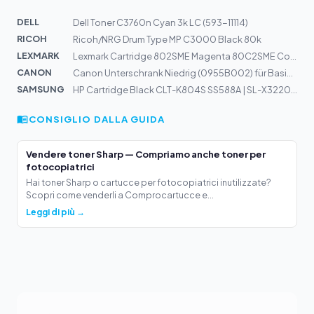
DELL
Dell Toner C3760n Cyan 3k LC (593-11114)
RICOH
Ricoh/NRG Drum Type MP C3000 Black 80k
LEXMARK
Lexmark Cartridge 802SME Magenta 80C2SME Corporate 2k |...
CANON
Canon Unterschrank Niedrig (0955B002) für Basissystem i...
SAMSUNG
HP Cartridge Black CLT-K804S SS588A | SL-X3220NR, SL-X3...
CONSIGLIO DALLA GUIDA
Vendere toner Sharp — Compriamo anche toner per
fotocopiatrici
Hai toner Sharp o cartucce per fotocopiatrici inutilizzate?
Scopri come venderli a Comprocartucce e...
Leggi di più →