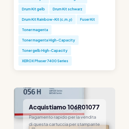
Drum Kit gelb
Drum Kit schwarz
Drum Kit Rainbow-Kit (c,m,y)
Fuser Kit
Toner magenta
Toner magenta High-Capacity
Toner gelb High-Capacity
XEROX Phaser 7400 Series
Acquistiamo 106R01077
Pagamento rapido per la vendita
di questa cartuccia per stampante