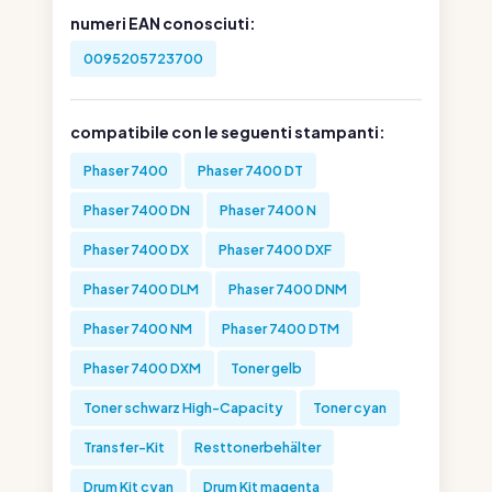
numeri EAN conosciuti:
0095205723700
compatibile con le seguenti stampanti:
Phaser 7400
Phaser 7400 DT
Phaser 7400 DN
Phaser 7400 N
Phaser 7400 DX
Phaser 7400 DXF
Phaser 7400 DLM
Phaser 7400 DNM
Phaser 7400 NM
Phaser 7400 DTM
Phaser 7400 DXM
Toner gelb
Toner schwarz High-Capacity
Toner cyan
Transfer-Kit
Resttonerbehälter
Drum Kit cyan
Drum Kit magenta