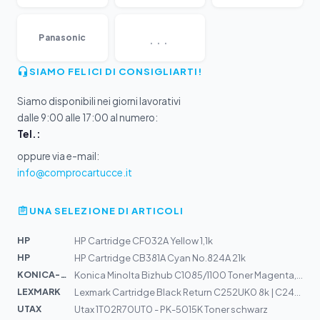
...
Panasonic
SIAMO FELICI DI CONSIGLIARTI!
Siamo disponibili nei giorni lavorativi
dalle 9:00 alle 17:00 al numero:
Tel.:
oppure via e-mail:
info@comprocartucce.it
UNA SELEZIONE DI ARTICOLI
HP
HP Cartridge CF032A Yellow 1,1k
HP
HP Cartridge CB381A Cyan No.824A 21k
KONICA-MIN...
Konica Minolta Bizhub C1085/1100 Toner Magenta, TN-622...
LEXMARK
Lexmark Cartridge Black Return C252UK0 8k | C2425, C253...
UTAX
Utax 1T02R70UT0 - PK-5015K Toner schwarz