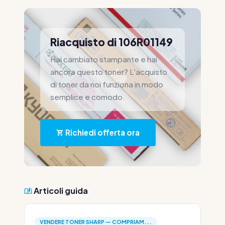
Riacquisto di 106R01149
Hai cambiato stampante e hai
ancora questo toner? L'acquisto
di toner da noi funziona in modo
semplice e comodo.
Richiedi offerta ora
Articoli guida
VENDERE TONER SHARP — COMPRIAM...