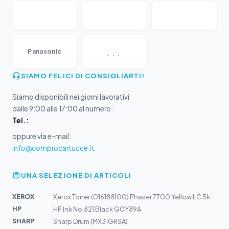
...
Panasonic
SIAMO FELICI DI CONSIGLIARTI!
Siamo disponibili nei giorni lavorativi
dalle 9:00 alle 17:00 al numero:
Tel.:
oppure via e-mail:
info@comprocartucce.it
UNA SELEZIONE DI ARTICOLI
XEROX
Xerox Toner (016188100) Phaser 7700 Yellow LC 5k
HP
HP Ink No.821 Black G0Y89A
SHARP
Sharp Drum (MX31GRSA)