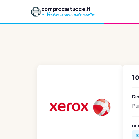
comprocartucce.it
Vendere toner in modo semplice
1
Des
Pu
num
1