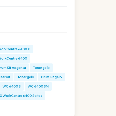
orkCentre 6400 X
WorkCentre 6400
Drum Kit magenta
Toner gelb
ser Kit
Toner gelb
Drum Kit gelb
WC 6400 S
WC 6400 SM
X WorkCentre 6400 Series