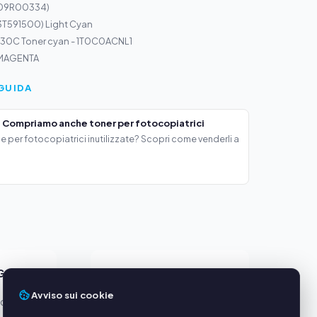
(109R00334)
3T591500) Light Cyan
30C Toner cyan - 1T0C0ACNL1
 MAGENTA
GUIDA
 Compriamo anche toner per fotocopiatrici
e per fotocopiatrici inutilizzate? Scopri come venderli a
GGI
SERVIZIO
Avviso sui cookie
oduttori
Chi siamo