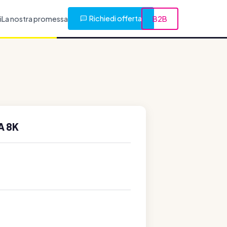
Richiedi offerta
i
La nostra promessa
B2B
A 8K