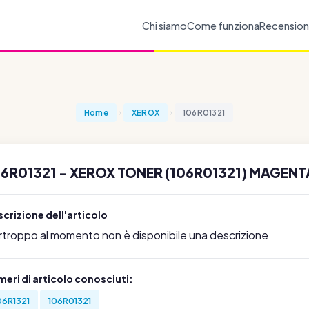
Chi siamo
Come funziona
Recension
Home
XEROX
106R01321
06R01321 - XEROX TONER (106R01321) MAGENT
crizione dell'articolo
rtroppo al momento non è disponibile una descrizione
eri di articolo conosciuti:
06R1321
106R01321