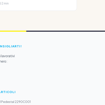
2 min
ONSIGLIARTI!
 lavorativi
mero:
ARTICOLI
1 Pedestal 2290C001