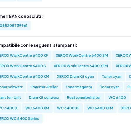
meri EAN conosciuti:
095205739961
mpatibile con le seguenti stampanti:
EROX WorkCentre 6400 XF
XEROX WorkCentre 6400 SM
XEROX W
EROX WorkCentre 6400 S
XEROX WorkCentre 6400 XFM
XEROX 
EROX WorkCentre 6400 XM
XEROX Drum Kit cyan
Toner cyan
oner schwarz
Transfer-Roller
Toner magenta
Toner cyan
Fu
ransfer-Unit
Drum Kit schwarz
Resttonerbehälter
WC 6400
C 6400 X
WC 6400 XM
WC 6400 XF
WC 6400 XFM
XERO
EROX WC 6400 Series