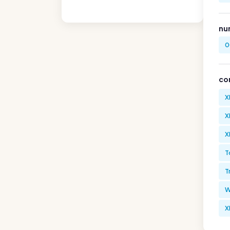
nu
0
co
X
X
X
T
T
W
X