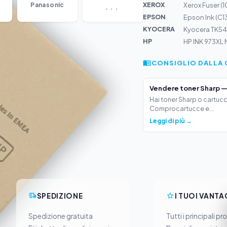
...
XEROX
Panasonic
Xerox Fuser 
EPSON
Epson Ink (C1
KYOCERA
Kyocera TK54
HP
HP INK 973XL
CONSIGLIO DALLA 
Vendere toner Sharp —
Hai toner Sharp o cartucc
Comprocartucce e...
Leggi di più →
SPEDIZIONE
I TUOI VANTA
Spedizione gratuita
Tutti i principali pr