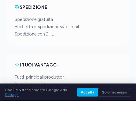
SPEDIZIONE
Spedizione gratuita
Etichetta di spedizione via e-mail
Spedizione con DHL
I TUOI VANTAGGI
Tutti i principali produttori
Prezzi di acquisto equi
Cookie & tracciamento Google Ads.
Pagamento anticipato via PayPal
Accetta
Solo necessari
Dettagli
Consulenza personalizzata
SERVIZIO