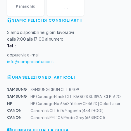
...
Panasonic
SIAMO FELICI DI CONSIGLIARTI!
Siamo disponibili nei giorni lavorativi
dalle 9:00 alle 17:00 al numero:
Tel.:
oppure via e-mail:
info@comprocartucce.it
UNA SELEZIONE DI ARTICOLI
SAMSUNG
SAMSUNG DRUM CLT-R409
SAMSUNG
HP Cartridge Black CLT-K5082S SU189A | CLP-620, CLP-670...
HP
HP Cartridge No.656X Yellow CF462X | Color LaserJet M65...
CANON
Canon Ink CLI-526 Magenta (4542B001)
CANON
Canon Ink PFI-106 Photo Grey (6631B001)
CONSIGLIO DALLA GUIDA