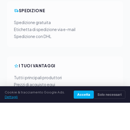
SPEDIZIONE
Spedizione gratuita
Etichetta di spedizione via e-mail
Spedizione con DHL
I TUOI VANTAGGI
Tutti i principali produttori
Prezzi di acquisto equi
Pagamento anticipato via PayPal
Cookie & tracciamento Google Ads.
Accetta
Solo necessari
Dettagli
Consulenza personalizzata
SERVIZIO