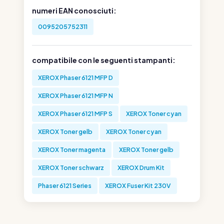
numeri EAN conosciuti:
0095205752311
compatibile con le seguenti stampanti:
XEROX Phaser 6121 MFP D
XEROX Phaser 6121 MFP N
XEROX Phaser 6121 MFP S
XEROX Toner cyan
XEROX Toner gelb
XEROX Toner cyan
XEROX Toner magenta
XEROX Toner gelb
XEROX Toner schwarz
XEROX Drum Kit
Phaser 6121 Series
XEROX Fuser Kit 230V