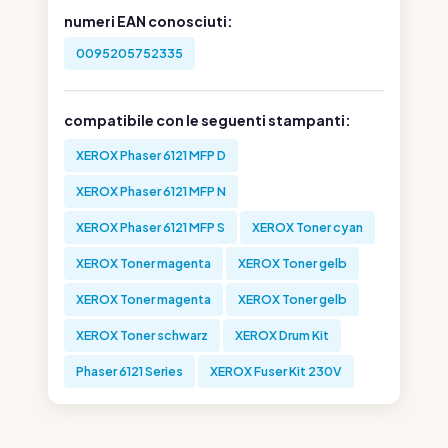
numeri EAN conosciuti:
0095205752335
compatibile con le seguenti stampanti:
XEROX Phaser 6121 MFP D
XEROX Phaser 6121 MFP N
XEROX Phaser 6121 MFP S
XEROX Toner cyan
XEROX Toner magenta
XEROX Toner gelb
XEROX Toner magenta
XEROX Toner gelb
XEROX Toner schwarz
XEROX Drum Kit
Phaser 6121 Series
XEROX Fuser Kit 230V