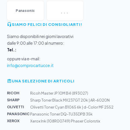
...
Panasonic
SIAMO FELICI DI CONSIGLIARTI!
Siamo disponibili nei giorni lavorativi
dalle 9:00 alle 17:00 al numero:
Tel.:
oppure via e-mail:
info@comprocartucce.it
UNA SELEZIONE DI ARTICOLI
RICOH
Ricoh Master JP 10M B4 (893027)
SHARP
Sharp Toner Black MX237GT 20k | AR-6020N
OLIVETTI
Olivetti Toner Cyan B1065 6k | d-Color MF 2552
PANASONIC
Panasonic Toner DQ-TU35DPB 35k
XEROX
Xerox Ink (108R00749) Phaser Colorstix