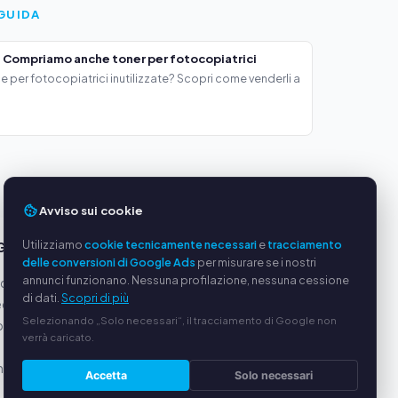
GUIDA
 Compriamo anche toner per fotocopiatrici
e per fotocopiatrici inutilizzate? Scopri come venderli a
Avviso sui cookie
Utilizziamo
cookie tecnicamente necessari
e
tracciamento
GGI
SERVIZIO
delle conversioni di Google Ads
per misurare se i nostri
annunci funzionano. Nessuna profilazione, nessuna cessione
oduttori
Chi siamo
di dati.
Scopri di più
equi
Informativa sulla privacy
Selezionando „Solo necessari“, il tracciamento di Google non
ato via
Note legali
verrà caricato.
Domande frequenti (FAQ)
alizzata
Guida
Accetta
Solo necessari