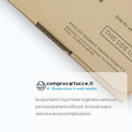
comprocartucce.it
Vendere toner in modo semplice
Acquistiamo i tuoi toner originali e cartucce
per stampante inutilizzati. In modo equo,
veloce e senza complicazioni.