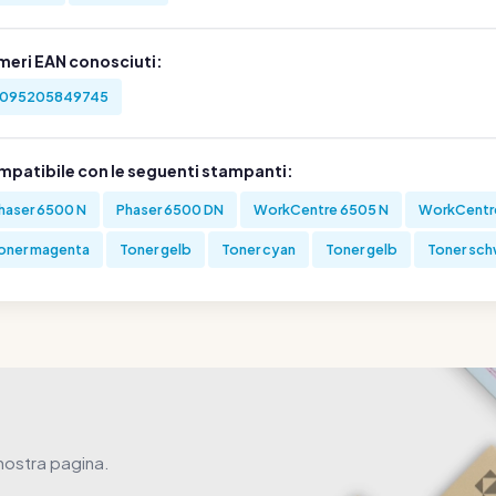
meri EAN conosciuti:
095205849745
mpatibile con le seguenti stampanti:
haser 6500 N
Phaser 6500 DN
WorkCentre 6505 N
WorkCentr
oner magenta
Toner gelb
Toner cyan
Toner gelb
Toner sch
 nostra pagina.