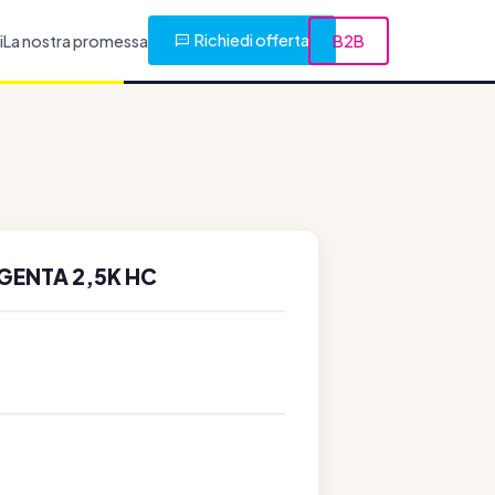
Richiedi offerta
i
La nostra promessa
B2B
GENTA 2,5K HC