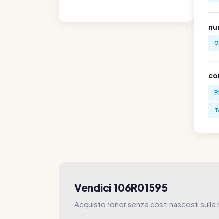
nu
0
co
P
T
Vendici 106R01595
Acquisto toner senza costi nascosti sulla