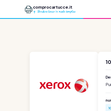
comprocartucce.it
Vendere toner in modo semplice
1
Des
Pu
num
1