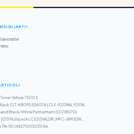
ONSIGLIARTI!
 lavorativi
mero:
ARTICOLI
Toner Yellow, 7500 S.
Black CLT-K809S SS607A | CLX-9201NA, 9251N...
band Black/ White Permantent (S0718070)
C 3213 Multipack LC3213VALDR | MFC-J890DW,...
r TN-110 (4827000031) 16k