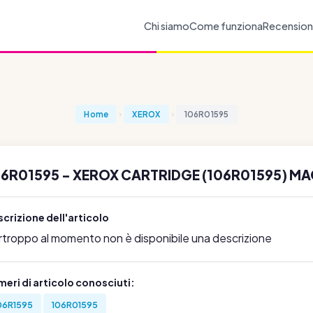
Chi siamo
Come funziona
Recension
Home
XEROX
106R01595
06R01595 - XEROX CARTRIDGE (106R01595) MA
crizione dell'articolo
rtroppo al momento non è disponibile una descrizione
eri di articolo conosciuti:
06R1595
106R01595