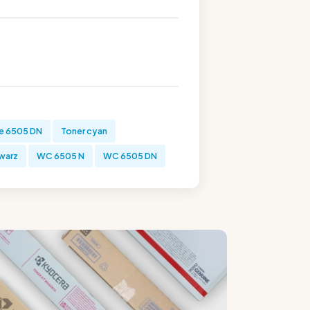
e 6505 DN
Toner cyan
warz
WC 6505 N
WC 6505 DN