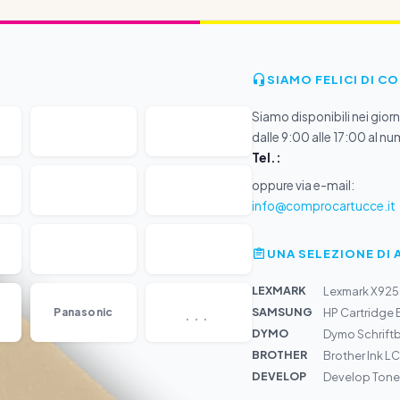
SIAMO FELICI DI C
Siamo disponibili nei giorni
dalle 9:00 alle 17:00 al nu
Tel.:
oppure via e-mail:
info@comprocartucce.it
UNA SELEZIONE DI 
LEXMARK
Lexmark X925 
...
SAMSUNG
Panasonic
HP Cartridge 
DYMO
Dymo Schrift
BROTHER
Brother Ink L
DEVELOP
Develop Tone