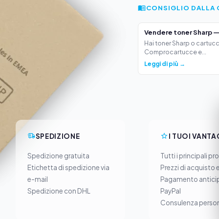
CONSIGLIO DALLA 
Vendere toner Sharp —
Hai toner Sharp o cartucc
Comprocartucce e...
Leggi di più →
SPEDIZIONE
I TUOI VANTA
Spedizione gratuita
Tutti i principali pr
Etichetta di spedizione via
Prezzi di acquisto 
e-mail
Pagamento anticip
Spedizione con DHL
PayPal
Consulenza person