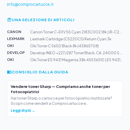
info@comprocartucce.it
UNA SELEZIONE DI ARTICOLI
CANON
Canon Toner C-EXV 55 Cyan 2183C002 18k | iR-C256i, C356...
LEXMARK
Lexmark Cartridge (C5220CS) Return Cyan 3k
OKI
Oki Toner C 5650 Black 8k (43865708)
DEVELOP
Develop INEO +227/287 Toner Black, CA. 24000 S. TN221K
OKI
Oki Toner ES 9431 Magenta 38k 45536510 | ES 9431, 9541
CONSIGLIO DALLA GUIDA
Vendere toner Sharp — Compriamo anche toner per
fotocopiatrici
Hai toner Sharp o cartucce per fotocopiatrici inutilizzate?
Scopri come venderli a Comprocartucce e...
Leggi di più →