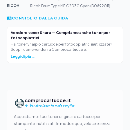
RICOH
Ricoh Drum Type MP C2030 Cyan (D0892011)
CONSIGLIO DALLA GUIDA
Vendere toner Sharp — Compriamo anche toner per
fotocopiatrici
Hai toner Sharp o cartucce per fotocopiatrici inutilizzate?
Scopri come venderli a Comprocartucce e...
Leggi di più →
comprocartucce.it
Vendere toner in modo semplice
Acquistiamo i tuoi toner originali e cartucce per
stampante inutilizzati. In modo equo, veloce e senza