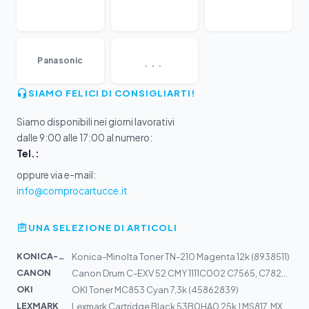
...
Panasonic
SIAMO FELICI DI CONSIGLIARTI!
Siamo disponibili nei giorni lavorativi
dalle 9:00 alle 17:00 al numero:
Tel.:
oppure via e-mail:
info@comprocartucce.it
UNA SELEZIONE DI ARTICOLI
KONICA-MIN...
Konica-Minolta Toner TN-210 Magenta 12k (8938511)
CANON
Canon Drum C-EXV 52 CMY 1111C002 C7565, C782K, C7570, C...
OKI
OKI Toner MC853 Cyan 7,3k (45862839)
LEXMARK
Lexmark Cartridge Black 53B0HA0 25k | MS817, MX717