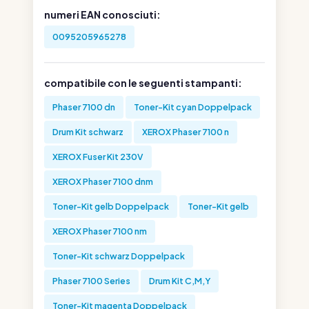
numeri EAN conosciuti:
0095205965278
compatibile con le seguenti stampanti:
Phaser 7100 dn
Toner-Kit cyan Doppelpack
Drum Kit schwarz
XEROX Phaser 7100 n
XEROX Fuser Kit 230V
XEROX Phaser 7100 dnm
Toner-Kit gelb Doppelpack
Toner-Kit gelb
XEROX Phaser 7100 nm
Toner-Kit schwarz Doppelpack
Phaser 7100 Series
Drum Kit C,M,Y
Toner-Kit magenta Doppelpack