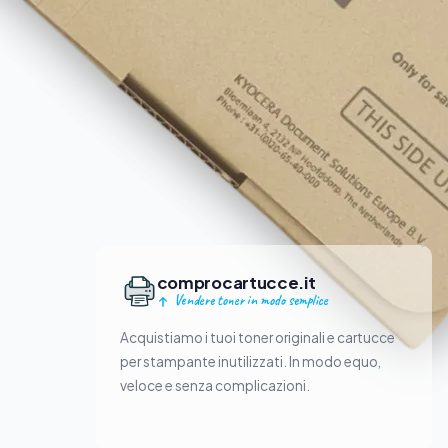
comprocartucce.it
Vendere toner in modo semplice
Acquistiamo i tuoi toner originali e cartucce
per stampante inutilizzati. In modo equo,
veloce e senza complicazioni.