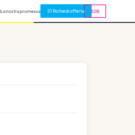
Richiedi offerta
i
La nostra promessa
B2B