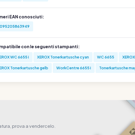
meri EAN conosciuti:
095205863949
mpatibile con le seguenti stampanti:
EROX WC 6655 i
XEROX Tonerkartusche cyan
WC 6655
XEROX
EROX Tonerkartusche gelb
WorkCentre 6655 i
Tonerkartusche ma
atura, prova a vendercelo.