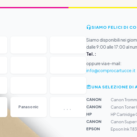
SIAMO FELICI DI C
Siamo disponibili nei giorni
dalle 9:00 alle 17:00 al nu
Tel.:
oppure via e-mail:
info@comprocartucce.it
UNA SELEZIONE DI 
CANON
Canon Tromme
...
CANON
Panasonic
Canon Toner 
HP
HP Cartridge
CANON
Canon Super G
EPSON
Epson Ink T83