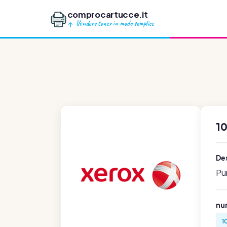
comprocartucce.it
Vendere toner in modo semplice
1
Des
Pu
num
1