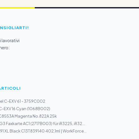
ONSIGLIARTI!
 lavorativi
mero:
ARTICOLI
l C-EXV 61 - 3759C002
C-EXV 16 Cyan (1068B002)
 C8553A Magenta No.822A 25k
3 Faxkarte AC1 (2717B003) für iR3225, iR32...
91 XL Black C13T839140 402,1ml | WorkForce...