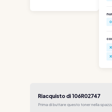
nu
0
co
X
X
Riacquisto di 106R02747
Prima di buttare questo toner nella spazz