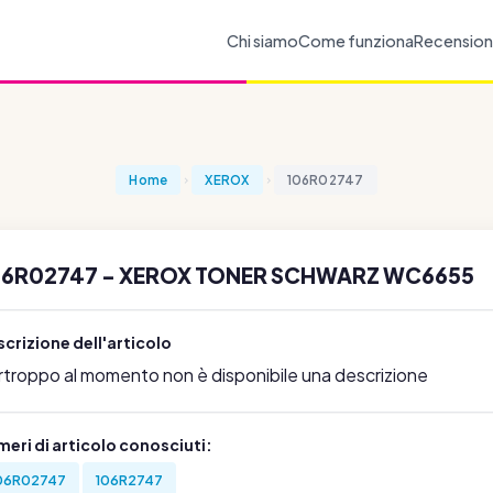
Chi siamo
Come funziona
Recension
Home
XEROX
106R02747
06R02747 - XEROX TONER SCHWARZ WC6655
crizione dell'articolo
rtroppo al momento non è disponibile una descrizione
eri di articolo conosciuti:
06R02747
106R2747