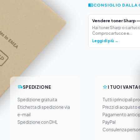
CONSIGLIO DALLA 
Vendere toner Sharp —
Hai toner Sharp o cartucc
Comprocartucce e...
Leggi di più →
SPEDIZIONE
I TUOI VANTA
Spedizione gratuita
Tutti i principali pr
Etichetta di spedizione via
Prezzi di acquisto 
e-mail
Pagamento anticip
Spedizione con DHL
PayPal
Consulenza person