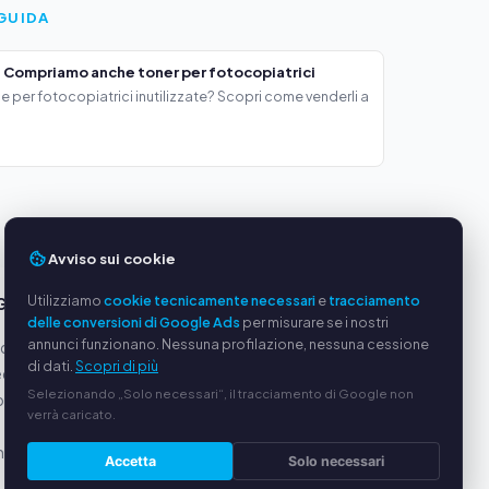
GUIDA
 Compriamo anche toner per fotocopiatrici
e per fotocopiatrici inutilizzate? Scopri come venderli a
Avviso sui cookie
Utilizziamo
cookie tecnicamente necessari
e
tracciamento
GGI
SERVIZIO
delle conversioni di Google Ads
per misurare se i nostri
annunci funzionano. Nessuna profilazione, nessuna cessione
oduttori
Chi siamo
di dati.
Scopri di più
equi
Informativa sulla privacy
Selezionando „Solo necessari“, il tracciamento di Google non
ato via
Note legali
verrà caricato.
Domande frequenti (FAQ)
alizzata
Guida
Accetta
Solo necessari