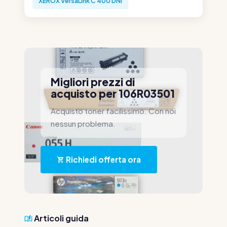
XEROX VersaLink C 400 DNI
Migliori prezzi di
acquisto per 106R03501
Acquisto toner facilissimo. Con noi
nessun problema.
Richiedi offerta ora
Articoli guida