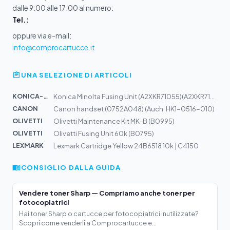
dalle 9:00 alle 17:00 al numero:
Tel.:
oppure via e-mail:
info@comprocartucce.it
UNA SELEZIONE DI ARTICOLI
KONICA-MIN...
Konica Minolta Fusing Unit (A2XKR71055)(A2XKR71044) (Al...
CANON
Canon handset (0752A048) (Auch: HK1-0516-010)
OLIVETTI
Olivetti Maintenance Kit MK-B (B0995)
OLIVETTI
Olivetti Fusing Unit 60k (B0795)
LEXMARK
Lexmark Cartridge Yellow 24B6518 10k | C4150
CONSIGLIO DALLA GUIDA
Vendere toner Sharp — Compriamo anche toner per
fotocopiatrici
Hai toner Sharp o cartucce per fotocopiatrici inutilizzate?
Scopri come venderli a Comprocartucce e...