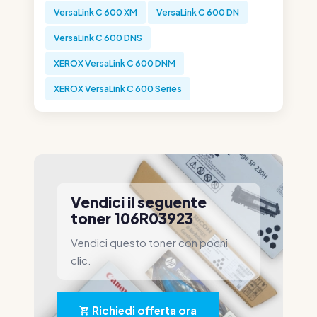
VersaLink C 600 XM
VersaLink C 600 DN
VersaLink C 600 DNS
XEROX VersaLink C 600 DNM
XEROX VersaLink C 600 Series
Vendici il seguente
toner 106R03923
Vendici questo toner con pochi
clic.
Richiedi offerta ora