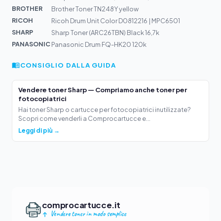
BROTHER
Brother Toner TN248Y yellow
RICOH
Ricoh Drum Unit Color D0812216 | MPC6501
SHARP
Sharp Toner (ARC26TBN) Black 16,7k
PANASONIC
Panasonic Drum FQ-HK20 120k
CONSIGLIO DALLA GUIDA
Vendere toner Sharp — Compriamo anche toner per
fotocopiatrici
Hai toner Sharp o cartucce per fotocopiatrici inutilizzate?
Scopri come venderli a Comprocartucce e...
Leggi di più →
comprocartucce.it
Vendere toner in modo semplice