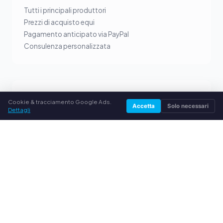
Tutti i principali produttori
Prezzi di acquisto equi
Pagamento anticipato via PayPal
Consulenza personalizzata
SERVIZIO
Cookie & tracciamento Google Ads.
Accetta
Solo necessari
Dettagli
Chi siamo
Informativa sulla privacy
Note legali
Domande frequenti (FAQ)
Guida
© 2026 comprocartucce.it. Tutti i diritti riservati.