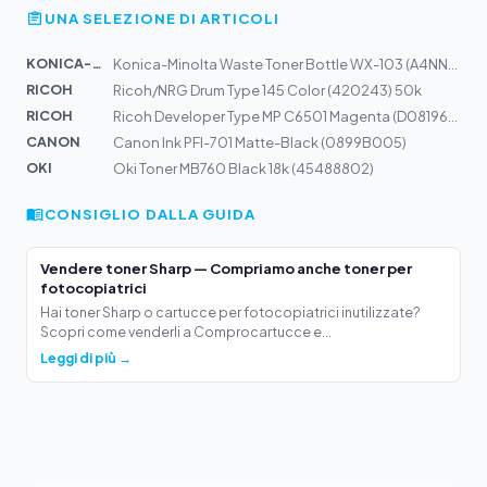
UNA SELEZIONE DI ARTICOLI
KONICA-MIN...
Konica-Minolta Waste Toner Bottle WX-103 (A4NNWY1) 40k
RICOH
Ricoh/NRG Drum Type 145 Color (420243) 50k
RICOH
Ricoh Developer Type MP C6501 Magenta (D0819670)
CANON
Canon Ink PFI-701 Matte-Black (0899B005)
OKI
Oki Toner MB760 Black 18k (45488802)
CONSIGLIO DALLA GUIDA
Vendere toner Sharp — Compriamo anche toner per
fotocopiatrici
Hai toner Sharp o cartucce per fotocopiatrici inutilizzate?
Scopri come venderli a Comprocartucce e...
Leggi di più →