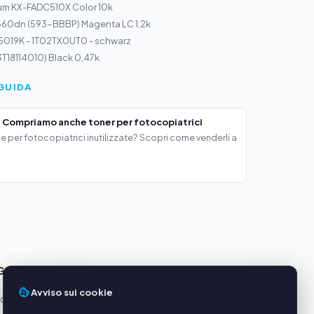
um KX-FADC510X Color 10k
2660dn (593-BBBP) Magenta LC 1,2k
K5019K - 1T02TX0UT0 - schwarz
3T18114010) Black 0,47k
GUIDA
 Compriamo anche toner per fotocopiatrici
e per fotocopiatrici inutilizzate? Scopri come venderli a
GGI
SERVIZIO
Avviso sui cookie
oduttori
Chi siamo