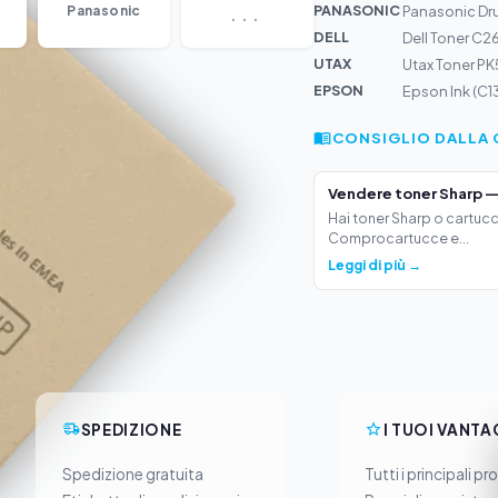
...
PANASONIC
Panasonic
Panasonic Dr
DELL
Dell Toner C
UTAX
Utax Toner P
EPSON
Epson Ink (C1
CONSIGLIO DALLA 
Vendere toner Sharp —
Hai toner Sharp o cartucc
Comprocartucce e...
Leggi di più →
SPEDIZIONE
I TUOI VANTA
Spedizione gratuita
Tutti i principali pr