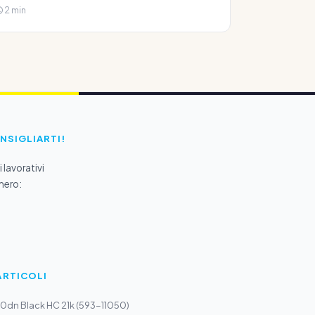
2 min
ONSIGLIARTI!
 lavorativi
mero:
ARTICOLI
30dn Black HC 21k (593-11050)