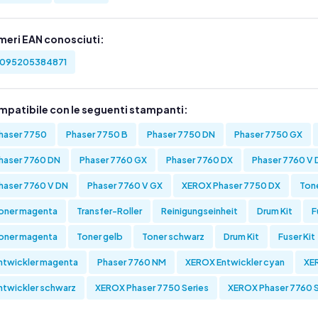
meri EAN conosciuti:
095205384871
mpatibile con le seguenti stampanti:
haser 7750
Phaser 7750 B
Phaser 7750 DN
Phaser 7750 GX
haser 7760 DN
Phaser 7760 GX
Phaser 7760 DX
Phaser 7760 V 
haser 7760 V DN
Phaser 7760 V GX
XEROX Phaser 7750 DX
Ton
oner magenta
Transfer-Roller
Reinigungseinheit
Drum Kit
F
oner magenta
Toner gelb
Toner schwarz
Drum Kit
Fuser Kit
ntwickler magenta
Phaser 7760 NM
XEROX Entwickler cyan
XER
ntwickler schwarz
XEROX Phaser 7750 Series
XEROX Phaser 7760 S