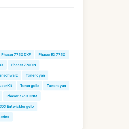
Phaser 7750 DXF
Phaser EX 7750
DX
Phaser 7760 N
er schwarz
Toner cyan
user Kit
Toner gelb
Toner cyan
Phaser 7760 DNM
OX Entwickler gelb
eries