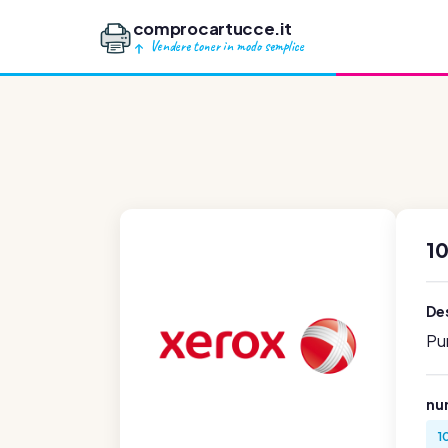
comprocartucce.it
Vendere toner in modo semplice
1
Des
Pu
num
1