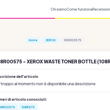
Chi siamo
Come funziona
Recension
Home
XEROX
108R00575
08R00575 - XEROX WASTE TONER BOTTLE (108
crizione dell'articolo
rtroppo al momento non è disponibile una descrizione
eri di articolo conosciuti:
08R00575
108R575