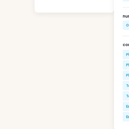
nu
0
co
P
P
P
T
T
E
E