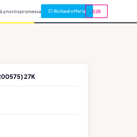
Richiedi offerta
i
La nostra promessa
B2B
R00575) 27K