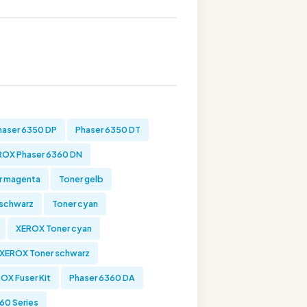
haser 6350 DP
Phaser 6350 DT
ROX Phaser 6360 DN
r magenta
Toner gelb
 schwarz
Toner cyan
XEROX Toner cyan
XEROX Toner schwarz
OX Fuser Kit
Phaser 6360 DA
60 Series