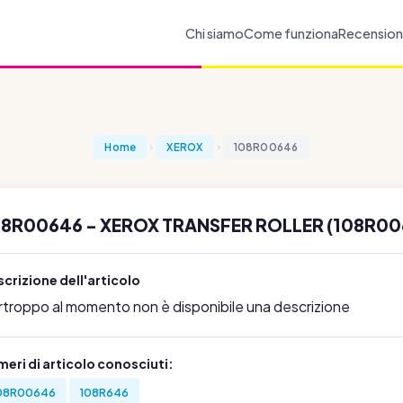
Chi siamo
Come funziona
Recension
Home
XEROX
108R00646
08R00646 - XEROX TRANSFER ROLLER (108R00
crizione dell'articolo
rtroppo al momento non è disponibile una descrizione
eri di articolo conosciuti:
08R00646
108R646