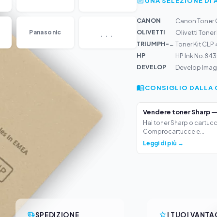
UNA SELEZIONE DI 
CANON
Canon Toner C
...
OLIVETTI
Panasonic
Olivetti Toner
TRIUMPH-AD...
Toner Kit CLP
HP
HP Ink No.84
DEVELOP
Develop Imagi
CONSIGLIO DALLA 
Vendere toner Sharp —
Hai toner Sharp o cartucc
Comprocartucce e...
Leggi di più →
SPEDIZIONE
I TUOI VANTA