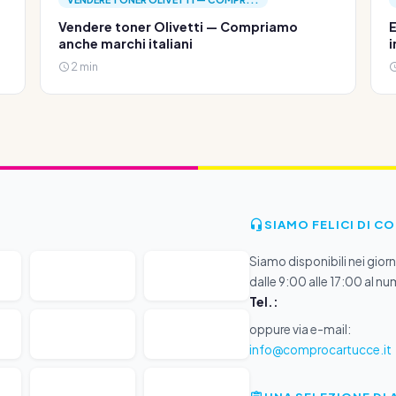
Vendere toner Olivetti — Compriamo
E
anche marchi italiani
i
2 min
SIAMO FELICI DI C
Siamo disponibili nei giorni
dalle 9:00 alle 17:00 al nu
Tel.:
oppure via e-mail:
info@comprocartucce.it