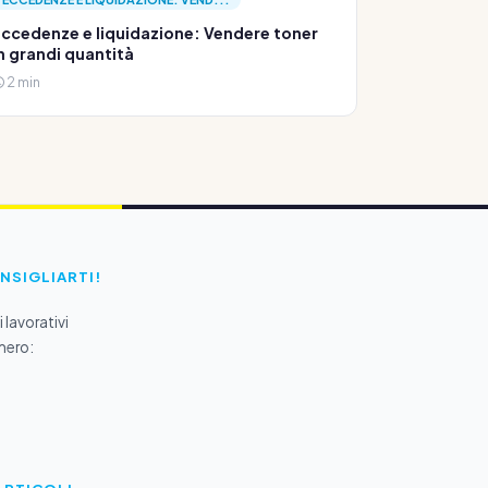
ccedenze e liquidazione: Vendere toner
n grandi quantità
2 min
ONSIGLIARTI!
 lavorativi
mero: