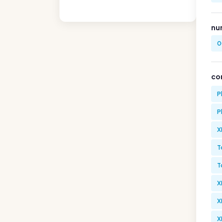
nu
0
co
P
P
X
T
T
X
X
X