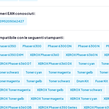
meri EAN conosciuti:
095205062427
mpatibile con le seguenti stampanti:
haser 6350
Phaser 6300
Phaser 6300 DN
Phaser 6300 N
P
haser 6350 DXM
XEROX Phaser 6360
XEROX Phaser 6360 N
XE
EROX Phaser 6360 DT
XEROX Phaser 6360 DX
Toner cyan
Tone
oner schwarz
Toner cyan
Toner magenta
Toner gelb
Toner
oner magenta
Toner gelb
Toner schwarz
Drum Kit
Fuser Kit
EROX Toner magenta
XEROX Toner gelb
XEROX Toner schwarz
EROX Toner gelb
XEROX Toner magenta
XEROX Toner cyan
XER
EROX Phaser 6360 DB
XEROX Phaser 6350 Series
XEROX Phaser 63