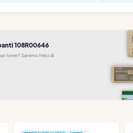
panti 108R00646
ppi toner? Saremo felici di
VENDERE TONER OLIVETTI — COMPR...