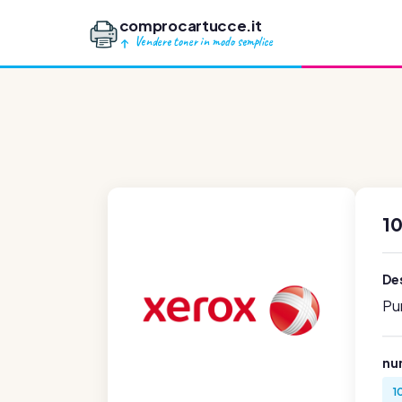
comprocartucce.it
Vendere toner in modo semplice
1
Des
Pu
num
1