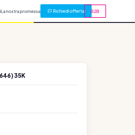
Richiedi offerta
i
La nostra promessa
B2B
646) 35K