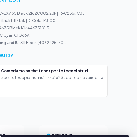
ARTICOLI
-EXV 55 Black 2182C002 23k | iR-C256i, C35...
 Black B1121 5k | D-Color P3100
 4635 Black 16k 4463510115
3C Cyan C1Q66A
ng Unit IU-311 Black (4062225) 70k
GUIDA
 Compriamo anche toner per fotocopiatrici
e per fotocopiatrici inutilizzate? Scopri come venderli a
GGI
SERVIZIO