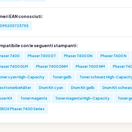
meri EAN conosciuti:
095205723755
mpatibile con le seguenti stampanti:
haser 7400
Phaser 7400 DT
Phaser 7400 DN
Phaser 7400 N
haser 7400 DLM
Phaser 7400 DNM
Phaser 7400 NM
Phaser 74
oner cyan High-Capacity
Toner gelb
Toner schwarz High-Capacit
esttonerbehälter
Drum Kit cyan
Drum Kit gelb
Drum Kit schwar
user Kit
Toner magenta
Toner magenta High-Capacity
Toner g
EROX Phaser 7400 Series