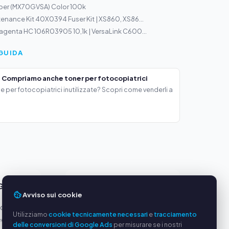
per (MX70GVSA) Color 100k
enance Kit 40X0394 Fuser Kit | XS860, XS86...
agenta HC 106R03905 10,1k | VersaLink C600...
GUIDA
 Compriamo anche toner per fotocopiatrici
e per fotocopiatrici inutilizzate? Scopri come venderli a
GGI
SERVIZIO
Avviso sui cookie
oduttori
Chi siamo
Utilizziamo
cookie tecnicamente necessari
e
tracciamento
equi
Informativa sulla privacy
delle conversioni di Google Ads
per misurare se i nostri