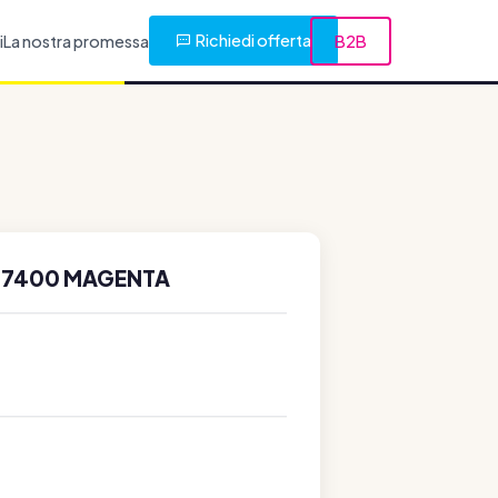
Richiedi offerta
i
La nostra promessa
B2B
) 7400 MAGENTA