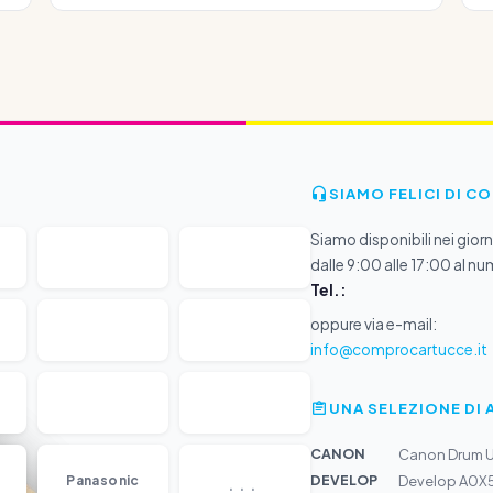
SIAMO FELICI DI C
Siamo disponibili nei giorni
dalle 9:00 alle 17:00 al nu
Tel.:
oppure via e-mail:
info@comprocartucce.it
UNA SELEZIONE DI 
CANON
Canon Drum U
...
DEVELOP
Panasonic
Develop A0X5