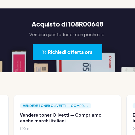
Acquisto di 108R00648
Vendici questo toner con pochi clic.
Richiedi offerta ora
VENDERE TONER OLIVETTI — COMPR...
Vendere toner Olivetti — Compriamo
E
anche marchi italiani
i
2 min