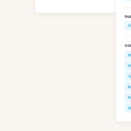
nu
0
co
P
P
T
R
F
X