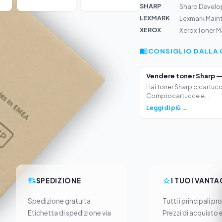
SHARP
Sharp Develo
LEXMARK
Lexmark Maint
XEROX
Xerox Toner M
CONSIGLIO DALLA 
Vendere toner Sharp —
Hai toner Sharp o cartucc
Comprocartucce e...
Leggi di più →
SPEDIZIONE
I TUOI VANTA
Spedizione gratuita
Tutti i principali pr
Etichetta di spedizione via
Prezzi di acquisto 