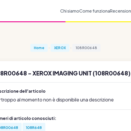
Chi siamo
Come funziona
Recension
Home
XEROX
108R00648
08R00648 - XEROX IMAGING UNIT (108R00648
crizione dell'articolo
rtroppo al momento non è disponibile una descrizione
eri di articolo conosciuti:
08R00648
108R648