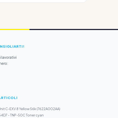
ONSIGLIARTI!
 lavorativi
mero:
ARTICOLI
nit C-EXV 8 Yellow 56k (7622A002AA)
4D7 - TNP-50C Toner cyan