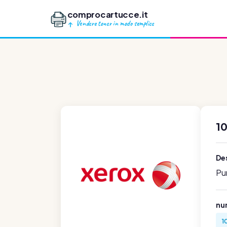
comprocartucce.it
Vendere toner in modo semplice
1
Des
Pu
num
1