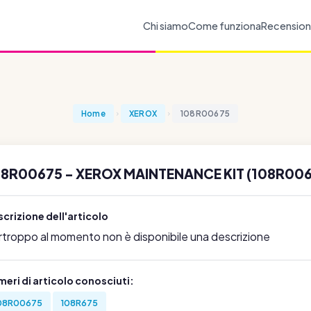
Chi siamo
Come funziona
Recension
Home
XEROX
108R00675
08R00675 - XEROX MAINTENANCE KIT (108R006
crizione dell'articolo
rtroppo al momento non è disponibile una descrizione
eri di articolo conosciuti:
08R00675
108R675