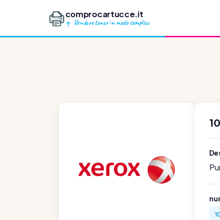
comprocartucce.it
Vendere toner in modo semplice
1
Des
Pu
num
1