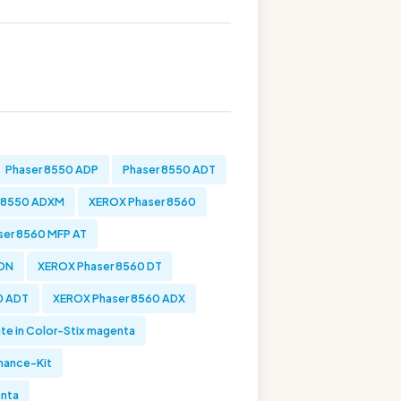
Phaser 8550 ADP
Phaser 8550 ADT
r 8550 ADXM
XEROX Phaser 8560
ser 8560 MFP AT
 DN
XEROX Phaser 8560 DT
0 ADT
XEROX Phaser 8560 ADX
nte in Color-Stix magenta
nance-Kit
enta