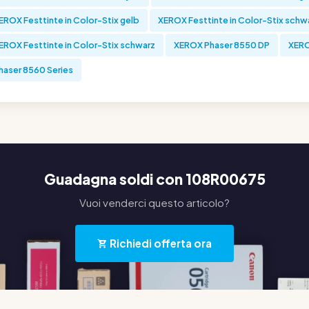
EROX Festtinte in Color-Stix gelb
XEROX Festtinte in Color-Stix schw
EROX Festtinte in Color-Stix schwarz
XEROX Phaser 8550 DP
XERO
haser 8560 Series
Guadagna soldi con 108R00675
Vuoi venderci questo articolo?
Richiedi offerta ora