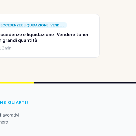
ECCEDENZE E LIQUIDAZIONE: VEND...
ccedenze e liquidazione: Vendere toner
n grandi quantità
2 min
ONSIGLIARTI!
 lavorativi
mero: