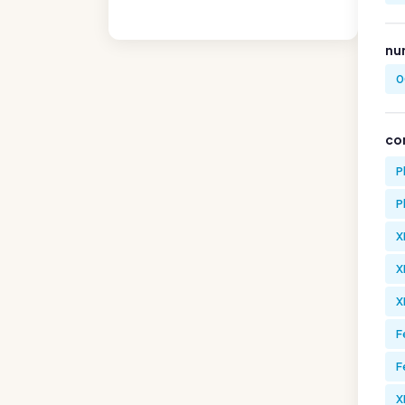
nu
0
co
P
P
X
X
X
F
F
X