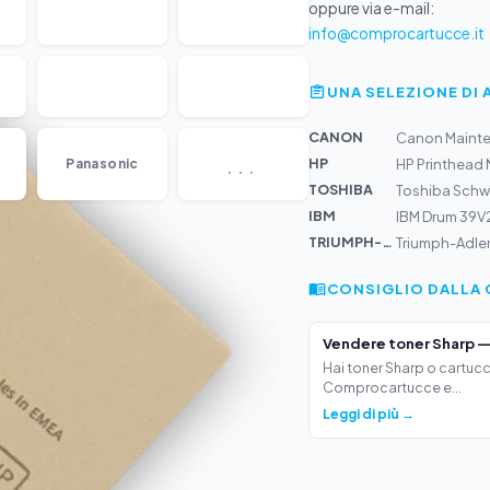
oppure via e-mail:
info@comprocartucce.it
UNA SELEZIONE DI 
CANON
Canon Mainte
...
HP
Panasonic
HP Printhead
TOSHIBA
Toshiba Schwar
IBM
IBM Drum 39V22
TRIUMPH-AD...
Triumph-Adle
CONSIGLIO DALLA 
Vendere toner Sharp —
Hai toner Sharp o cartucc
Comprocartucce e...
Leggi di più →