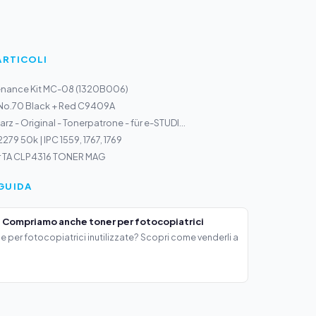
ARTICOLI
nance Kit MC-08 (1320B006)
 No.70 Black + Red C9409A
z - Original - Tonerpatrone - für e-STUDI...
79 50k | IPC 1559, 1767, 1769
r TA CLP4316 TONER MAG
GUIDA
 Compriamo anche toner per fotocopiatrici
e per fotocopiatrici inutilizzate? Scopri come venderli a