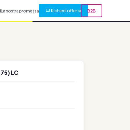
Richiedi offerta
i
La nostra promessa
B2B
75) LC