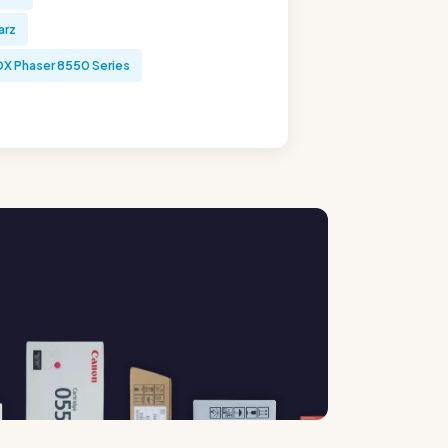
arz
X Phaser 8550 Series