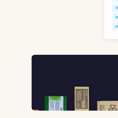
X
X
P