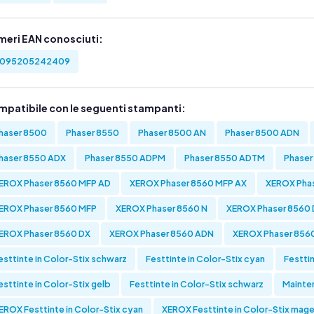
meri EAN conosciuti:
095205242409
mpatibile con le seguenti stampanti:
haser 8500
Phaser 8550
Phaser 8500 AN
Phaser 8500 ADN
haser 8550 ADX
Phaser 8550 ADPM
Phaser 8550 ADTM
Phase
EROX Phaser 8560 MFP AD
XEROX Phaser 8560 MFP AX
XEROX Pha
EROX Phaser 8560 MFP
XEROX Phaser 8560 N
XEROX Phaser 8560
EROX Phaser 8560 DX
XEROX Phaser 8560 ADN
XEROX Phaser 856
esttinte in Color-Stix schwarz
Festtinte in Color-Stix cyan
Festti
esttinte in Color-Stix gelb
Festtinte in Color-Stix schwarz
Mainte
EROX Festtinte in Color-Stix cyan
XEROX Festtinte in Color-Stix mag