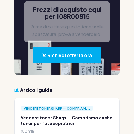
Prezzi di acquisto equi
per 108R00815
Prima di buttare questo toner nella
spazzatura, prova a vendercelo.
Richiedi offerta ora
Articoli guida
VENDERE TONER SHARP — COMPRIAM...
Vendere toner Sharp — Compriamo anche
toner per fotocopiatrici
2 min