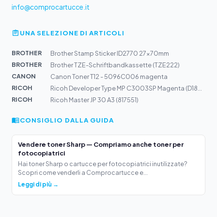
info@comprocartucce.it
UNA SELEZIONE DI ARTICOLI
BROTHER
Brother Stamp Sticker ID2770 27x70mm
BROTHER
Brother TZE-Schriftbandkassette (TZE222)
CANON
Canon Toner T12 - 5096C006 magenta
RICOH
Ricoh Developer Type MP C3003SP Magenta (D1863070)
RICOH
Ricoh Master JP 30 A3 (817551)
CONSIGLIO DALLA GUIDA
Vendere toner Sharp — Compriamo anche toner per
fotocopiatrici
Hai toner Sharp o cartucce per fotocopiatrici inutilizzate?
Scopri come venderli a Comprocartucce e...
Leggi di più →