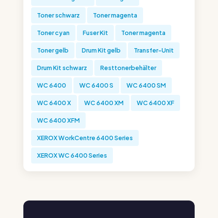
Toner schwarz
Toner magenta
Toner cyan
Fuser Kit
Toner magenta
Toner gelb
Drum Kit gelb
Transfer-Unit
Drum Kit schwarz
Resttonerbehälter
WC 6400
WC 6400 S
WC 6400 SM
WC 6400 X
WC 6400 XM
WC 6400 XF
WC 6400 XFM
XEROX WorkCentre 6400 Series
XEROX WC 6400 Series