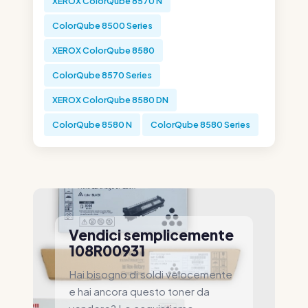
XEROX ColorQube 8570 N
ColorQube 8500 Series
XEROX ColorQube 8580
ColorQube 8570 Series
XEROX ColorQube 8580 DN
ColorQube 8580 N
ColorQube 8580 Series
Vendici semplicemente
108R00931
Hai bisogno di soldi velocemente
e hai ancora questo toner da