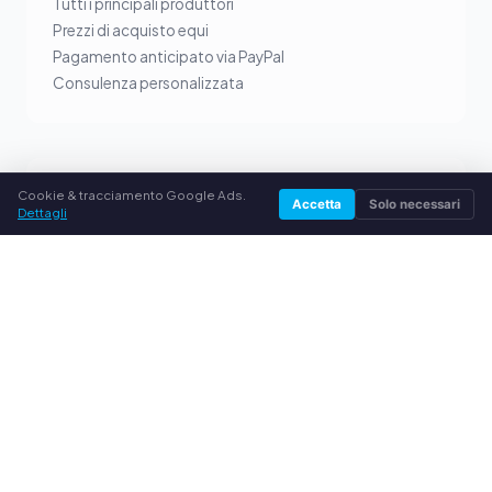
Tutti i principali produttori
Prezzi di acquisto equi
Pagamento anticipato via PayPal
Consulenza personalizzata
SERVIZIO
Cookie & tracciamento Google Ads.
Accetta
Solo necessari
Dettagli
Chi siamo
Informativa sulla privacy
Note legali
Domande frequenti (FAQ)
Guida
© 2026 comprocartucce.it. Tutti i diritti riservati.
Vendere toner nella tua città