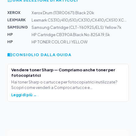
XEROX
Xerox Drum (113R00671) Black 20k
LEXMARK
Lexmark CS310/410/510/CX310/CX410/CX510 XC2130/2132 Dru...
SAMSUNG
Samsung Cartridge (CLT-Y6092S/ELS) Yellow 7k
HP
HP Cartridge CB390A Black No.825A 19,5k
HP
HP TONER COLOR LJ YELLOW
CONSIGLIO DALLA GUIDA
Vendere toner Sharp — Compriamo anche toner per
fotocopiatrici
Hai toner Sharp o cartucce per fotocopiatrici inutilizzate?
Scopri come venderli a Comprocartucce e...
Leggi di più →