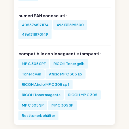
numeri EAN conosciuti:
4053768171174
4961311895500
4961311870149
compatibile con le seguenti stampanti:
MP C 305 SPF
RICOH Toner gelb
Toner cyan
Aficio MP C 305 sp
RICOH Aficio MP C 305 spf
RICOH Toner magenta
RICOH MP C 305
MP C 305 SP
MP C 305 SP
Resttonerbehälter