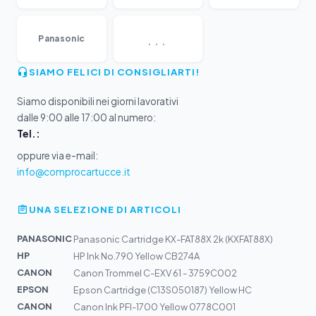
...
Panasonic
SIAMO FELICI DI CONSIGLIARTI!
Siamo disponibili nei giorni lavorativi
dalle 9:00 alle 17:00 al numero:
Tel.:
oppure via e-mail:
info@comprocartucce.it
UNA SELEZIONE DI ARTICOLI
PANASONIC
Panasonic Cartridge KX-FAT88X 2k (KXFAT88X)
HP
HP Ink No.790 Yellow CB274A
CANON
Canon Trommel C-EXV 61 - 3759C002
EPSON
Epson Cartridge (C13S050187) Yellow HC
CANON
Canon Ink PFI-1700 Yellow 0778C001