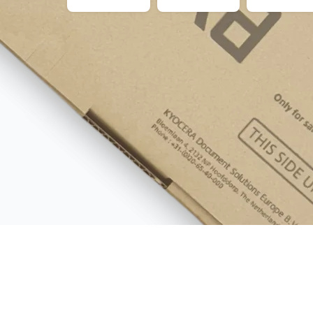
comprocartucce.it
Vendere toner in modo semplice
Acquistiamo i tuoi toner originali e cartucce
per stampante inutilizzati. In modo equo,