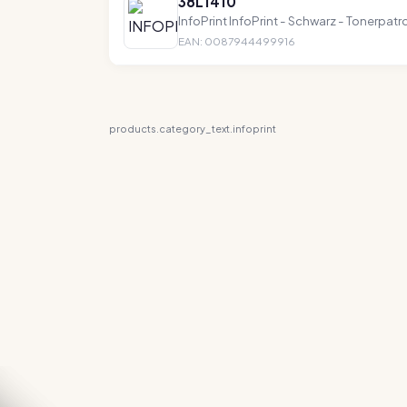
38L1410
InfoPrint InfoPrint - Schwarz - Tonerpatron
EAN: 0087944499916
products.category_text.infoprint