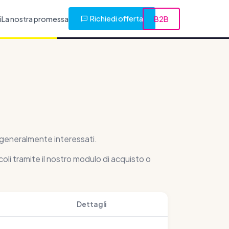
Richiedi offerta
i
La nostra promessa
B2B
o generalmente interessati.
coli tramite il nostro modulo di acquisto o
Dettagli