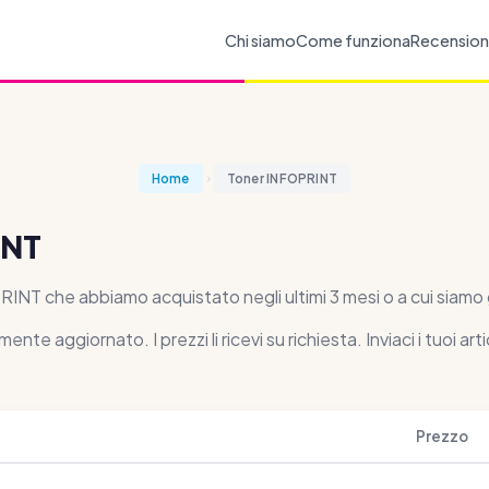
Chi siamo
Come funziona
Recension
Home
Toner INFOPRINT
INT
PRINT che abbiamo acquistato negli ultimi 3 mesi o a cui siam
 aggiornato. I prezzi li ricevi su richiesta. Inviaci i tuoi arti
Prezzo