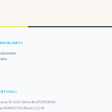
ONSIGLIARTI!
 lavorativi
mero:
ARTICOLI
 Toner TK-500 Yellow 8k (370PD3KW)
ge (106R02720) Black LC 5,9k