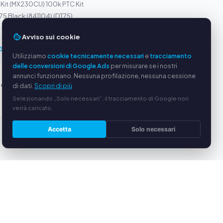
 Kit (MX230CU) 100k PTC Kit
75 Black (841104) (DT75)
DR-310 100k (4068615) Unit
Avviso sui cookie
GUIDA
Utilizziamo
cookie tecnicamente necessari
e
tracciamento
delle conversioni di Google Ads
per misurare se i nostri
 Compriamo anche toner per fotocopiatrici
annunci funzionano. Nessuna profilazione, nessuna cessione
e per fotocopiatrici inutilizzate? Scopri come venderli a
di dati.
Scopri di più
Selezionando „Solo necessari“, il tracciamento di Google non
verrà caricato.
Accetta
Solo necessari
GGI
SERVIZIO
oduttori
Chi siamo
equi
Informativa sulla privacy