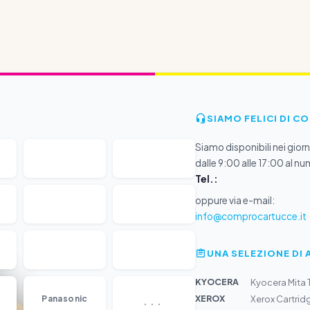
SIAMO FELICI DI C
Siamo disponibili nei giorni
dalle 9:00 alle 17:00 al nu
Tel.:
oppure via e-mail:
info@comprocartucce.it
UNA SELEZIONE DI 
KYOCERA
Kyocera Mita
...
XEROX
Panasonic
Xerox Cartrid