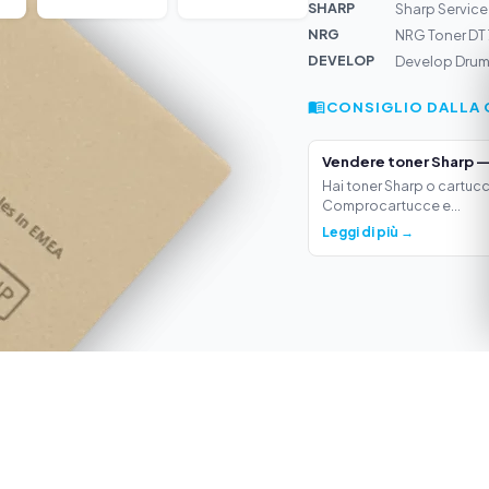
SHARP
Sharp Service
NRG
NRG Toner DT 
DEVELOP
Develop Drum 
CONSIGLIO DALLA 
Vendere toner Sharp —
Hai toner Sharp o cartucc
Comprocartucce e...
Leggi di più →
SPEDIZIONE
I TUOI VANTA
Spedizione gratuita
Tutti i principali pr
Etichetta di spedizione via
Prezzi di acquisto 