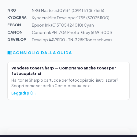
NRG
NRG Master 5309 B4 (CPMT17) (817586)
KYOCERA
Kyocera Mita Developer 1755 (370751100)
EPSON
Epson Ink (C13T05424010) Cyan
CANON
Canon Ink PFI-706 Photo-Grey (6691B001)
DEVELOP
Develop AAV81D0 - TN-328K Toner schwarz
CONSIGLIO DALLA GUIDA
Vendere toner Sharp — Compriamo anche toner per
fotocopiatrici
Hai toner Sharp o cartucce per fotocopiatrici inutilizzate?
Scopri come venderli a Comprocartucce e...
Leggi di più →