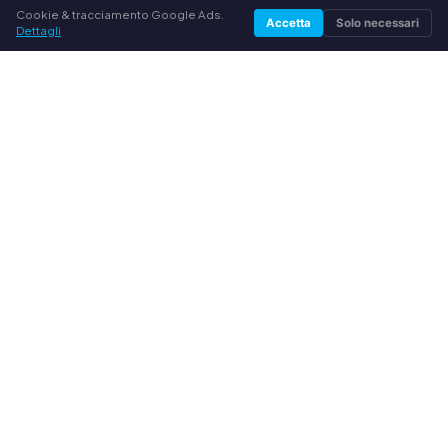
comprocartucce.it
Cookie & tracciamento Google Ads.
Accetta
Solo necessari
Vendere toner in modo semplice
Dettagli
Acquistiamo i tuoi toner originali e cartucce per
stampante inutilizzati. In modo equo, veloce e senza
complicazioni.
SPEDIZIONE
Spedizione gratuita
Etichetta di spedizione via e-mail
Spedizione con DHL
I TUOI VANTAGGI
Tutti i principali produttori