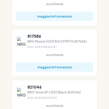
su richiesta
maggiori informazioni
817586
NRG Master 5309 B4 (CPMT17) (817586)
EAN: 4053768164787
su richiesta
maggiori informazioni
821046
NRG Toner SP C820 Black (821046)
EAN: 4053768159233
su richiesta