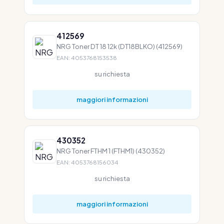
412569
NRG Toner DT 18 12k (DT18BLKO) (412569)
EAN: 4053768153538
su richiesta
maggiori informazioni
430352
NRG Toner FTHM 1 (FTHM1) (430352)
EAN: 4053768156034
su richiesta
maggiori informazioni