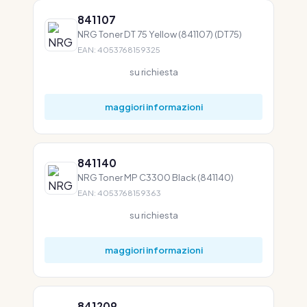
841107
NRG Toner DT 75 Yellow (841107) (DT75)
EAN: 4053768159325
su richiesta
maggiori informazioni
841140
NRG Toner MP C3300 Black (841140)
EAN: 4053768159363
su richiesta
maggiori informazioni
841209