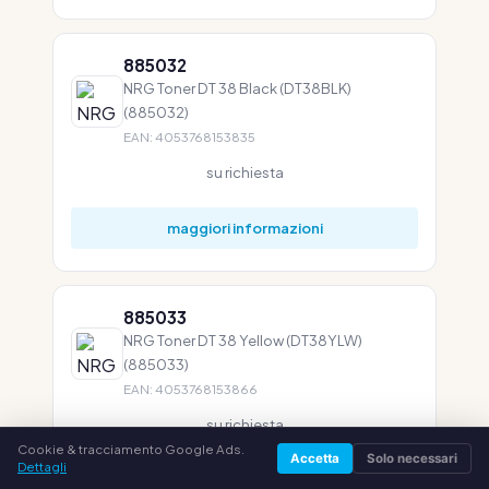
885032
NRG Toner DT 38 Black (DT38BLK)
(885032)
EAN: 4053768153835
su richiesta
maggiori informazioni
885033
NRG Toner DT 38 Yellow (DT38YLW)
(885033)
EAN: 4053768153866
su richiesta
Cookie & tracciamento Google Ads.
Accetta
Solo necessari
Dettagli
maggiori informazioni