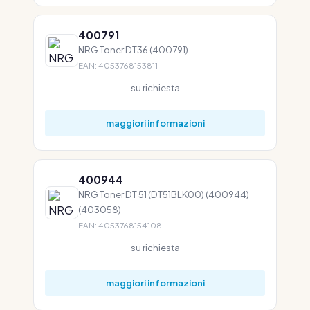
400791
NRG Toner DT36 (400791)
EAN: 4053768153811
su richiesta
maggiori informazioni
400944
NRG Toner DT 51 (DT51BLK00) (400944)
(403058)
EAN: 4053768154108
su richiesta
maggiori informazioni