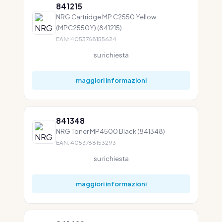
841215
NRG Cartridge MP C2550 Yellow
(MPC2550Y) (841215)
EAN: 4053768155624
su richiesta
maggiori informazioni
841348
NRG Toner MP4500 Black (841348)
EAN: 4053768153293
su richiesta
maggiori informazioni