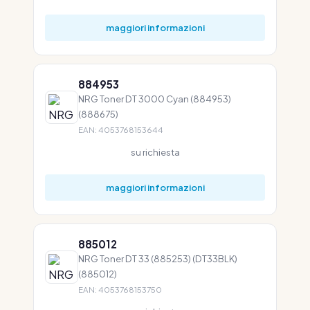
maggiori informazioni
884953
NRG Toner DT 3000 Cyan (884953)
(888675)
EAN: 4053768153644
su richiesta
maggiori informazioni
885012
NRG Toner DT 33 (885253) (DT33BLK)
(885012)
EAN: 4053768153750