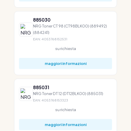
885030
NRG Toner CT 98 (CT98BLK00) (889492)
(884241)
EAN: 4053768152531
su richiesta
maggiori informazioni
885031
NRG Toner DT 12 (DT12BLK00) (885031)
EAN: 4053768153323
su richiesta
maggiori informazioni