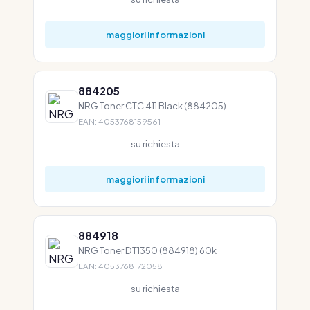
maggiori informazioni
884205
NRG Toner CTC 411 Black (884205)
EAN: 4053768159561
su richiesta
maggiori informazioni
884918
NRG Toner DT1350 (884918) 60k
EAN: 4053768172058
su richiesta