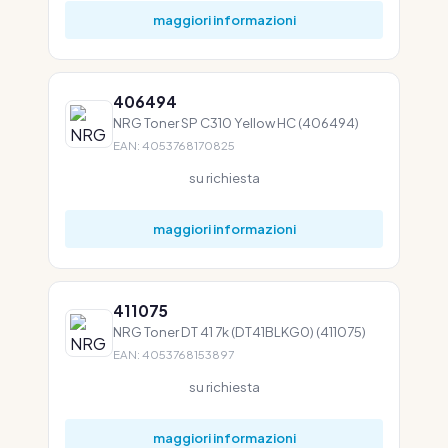
maggiori informazioni
406494
NRG Toner SP C310 Yellow HC (406494)
EAN: 4053768170825
su richiesta
maggiori informazioni
411075
NRG Toner DT 41 7k (DT41BLKG0) (411075)
EAN: 4053768153897
su richiesta
maggiori informazioni