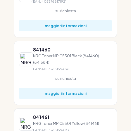
EAN: 4053768171921
su richiesta
maggiori informazioni
841460
NRG Toner MP C5501 Black (841460)
(841584)
EAN: 4053768159486
su richiesta
maggiori informazioni
841461
NRG Toner MP C5501 Yellow (841461)
EAN: 4053768159493