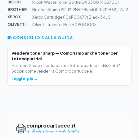
RICOH
Ricoh Waste Toner Bottle GX 3300 (405700)
BROTHER
Brother Stamp PR-1212B6P Black (PR1212B6P) 12x12mm
XEROX
Xerox Cartridge (106R00679) Black 3k LC
OLIVETTI
Olivetti Transfer Belt B0900 100k
CONSIGLIO DALLA GUIDA
Vendere toner Sharp — Compriamo anche toner per
fotocopiatrici
Hai toner Sharp o cartucce per fotocopiatrici inutilizzate?
Scopri come venderli a Comprocartucce e...
Leggi di più →
comprocartucce.it
Vendere toner in modo semplice