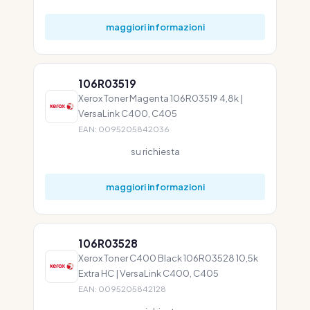
maggiori informazioni
106R03519
Xerox Toner Magenta 106R03519 4,8k |
VersaLink C400, C405
EAN: 0095205842036
su richiesta
maggiori informazioni
106R03528
Xerox Toner C400 Black 106R03528 10,5k
Extra HC | VersaLink C400, C405
EAN: 0095205842128