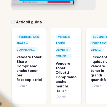
Articoli guida
VENDERE TONER
VENDERE
ECCEDENZ
SHARP —
TONER
LIQUIDAZIO
COMPRIAM...
OLIVETTI —
VEND...
COMPR...
Vendere toner
Eccedenz
Sharp —
liquidazi
Vendere
Compriamo
Vendere
toner
anche toner
toner in
Olivetti —
per
grandi
Compriamo
fotocopiatrici
quantità
anche
2 min
marchi
2 min
italiani
2 min