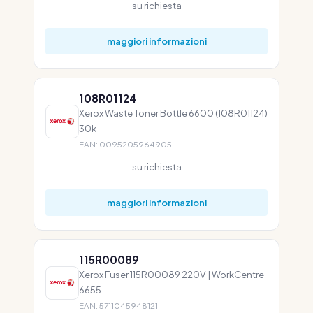
su richiesta
maggiori informazioni
108R01124
Xerox Waste Toner Bottle 6600 (108R01124)
30k
EAN: 0095205964905
su richiesta
maggiori informazioni
115R00089
Xerox Fuser 115R00089 220V | WorkCentre
6655
EAN: 5711045948121