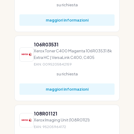
su richiesta
maggiori informazioni
106R03531
Xerox Toner C400 Magenta 106R03531 8k
Extra HC | VersaLink C400, C405
EAN: 0095205842159
su richiesta
maggiori informazioni
108R01121
Xerox Imaging Unit (108R01121)
EAN: 95205964172